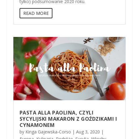
tylko) podsumowanie 2020 roku.
READ MORE
PASTA ALLA PAOLINA, CZYLI
SYCYLIJSKI MAKARON Z GOŹDZIKAMI I
CYNAMONEM
by
Kinga Gajewska-Corso
|
Aug 3, 2020
|
Europa
,
Kulinaria
,
Podróże
,
Sycylia
,
Włochy