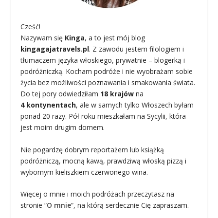
Cześć!
Nazywam się
Kinga
, a to jest mój blog
kingagajatravels.pl
. Z zawodu jestem filologiem i
tłumaczem języka włoskiego, prywatnie – blogerką i
podróżniczką. Kocham podróże i nie wyobrażam sobie
życia bez możliwości poznawania i smakowania świata.
Do tej pory odwiedziłam
18 krajów
na
4 kontynentach
, ale w samych tylko Włoszech byłam
ponad 20 razy. Pół roku mieszkałam na Sycylii, która
jest moim drugim domem.
Nie pogardzę dobrym reportażem lub książką
podróżniczą, mocną kawą, prawdziwą włoską pizzą i
wybornym kieliszkiem czerwonego wina.
Więcej o mnie i moich podróżach przeczytasz na
stronie “
O mnie
“, na którą serdecznie Cię zapraszam.