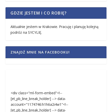
GDZIE JESTEM I CO ROBIĘ?
Aktualnie jestem w Krakowie. Pracuję i planuję kolejną
podróż na SYCYLIĘ.
ZNAJDŹ MNIE NA FACEBOOKU!
<div class="ml-form-embed"<!--
[et_pb_line_break_holder] --> data-
account="1174746:h1h6a2i4w1"<!--
[et_pb_line_break_holder] --> data-