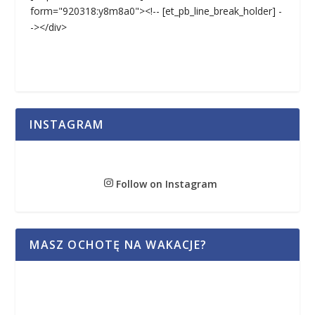
form="920318:y8m8a0"><!-- [et_pb_line_break_holder] -
-></div>
INSTAGRAM
Follow on Instagram
MASZ OCHOTĘ NA WAKACJE?