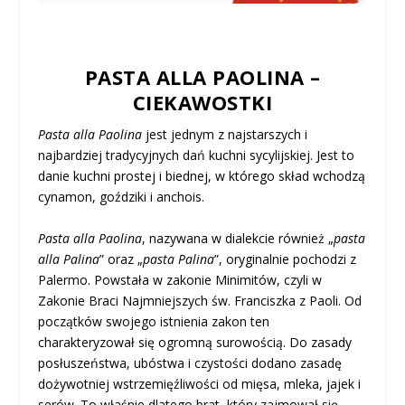
PASTA ALLA PAOLINA –
CIEKAWOSTKI
Pasta alla Paolina
jest jednym z najstarszych i
najbardziej tradycyjnych dań kuchni sycylijskiej. Jest to
danie kuchni prostej i biednej, w którego skład wchodzą
cynamon, goździki i anchois.
Pasta alla Paolina
, nazywana w dialekcie również „
pasta
alla Palina
” oraz „
pasta Palina
”, oryginalnie pochodzi z
Palermo. Powstała w zakonie Minimitów, czyli w
Zakonie Braci Najmniejszych św. Franciszka z Paoli. Od
początków swojego istnienia zakon ten
charakteryzował się ogromną surowością. Do zasady
posłuszeństwa, ubóstwa i czystości dodano zasadę
dożywotniej wstrzemięźliwości od mięsa, mleka, jajek i
serów. To właśnie dlatego brat, który zajmował się