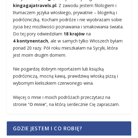
kingagajatravels.pl
. Z zawodu jestem filologiem i
tłumaczem języka włoskiego, prywatnie – blogerką i
podróżniczką. Kocham podróże i nie wyobrażam sobie
życia bez możliwości poznawania i smakowania świata.
Do tej pory odwiedziłam
18 krajów
na
4 kontynentach
, ale w samych tylko Włoszech byłam
ponad 20 razy. Pół roku mieszkałam na Sycylii, która
jest moim drugim domem.
Nie pogardzę dobrym reportażem lub książką
podróżniczą, mocną kawą, prawdziwą włoską pizzą i
wybornym kieliszkiem czerwonego wina.
Więcej o mnie i moich podróżach przeczytasz na
stronie “
O mnie
“, na którą serdecznie Cię zapraszam.
GDZIE JESTEM I CO ROBIĘ?