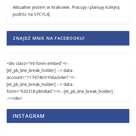
Aktualnie jestem w Krakowie. Pracuję i planuję kolejną
podróż na SYCYLIĘ.
ZNAJDŹ MNIE NA FACEBOOKU!
<div class="ml-form-embed"<!--
[et_pb_line_break_holder] --> data-
account="1174746:h1h6a2i4w1"<!--
[et_pb_line_break_holder] --> data-
form="920318:y8m8a0"><!-- [et_pb_line_break_holder] -
-></div>
INSTAGRAM