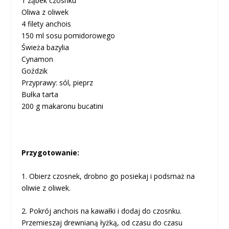
1 ząbek czosnku
Oliwa z oliwek
4 filety anchois
150 ml sosu pomidorowego
Świeża bazylia
Cynamon
Goździk
Przyprawy: sól, pieprz
Bułka tarta
200 g makaronu bucatini
Przygotowanie:
1. Obierz czosnek, drobno go posiekaj i podsmaż na
oliwie z oliwek.
2. Pokrój anchois na kawałki i dodaj do czosnku.
Przemieszaj drewnianą łyżką, od czasu do czasu