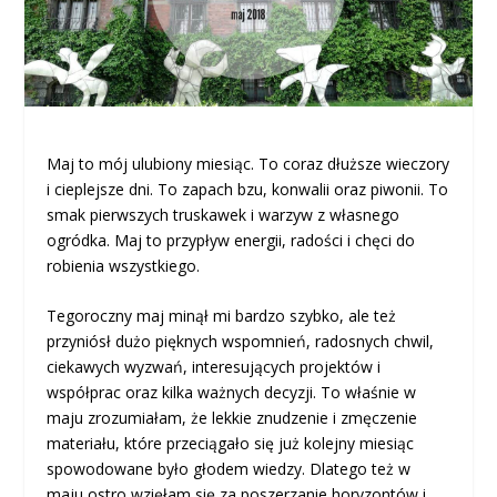
Maj to mój ulubiony miesiąc. To coraz dłuższe wieczory
i cieplejsze dni. To zapach bzu, konwalii oraz piwonii. To
smak pierwszych truskawek i warzyw z własnego
ogródka. Maj to przypływ energii, radości i chęci do
robienia wszystkiego.
Tegoroczny maj minął mi bardzo szybko, ale też
przyniósł dużo pięknych wspomnień, radosnych chwil,
ciekawych wyzwań, interesujących projektów i
współprac oraz kilka ważnych decyzji. To właśnie w
maju zrozumiałam, że lekkie znudzenie i zmęczenie
materiału, które przeciągało się już kolejny miesiąc
spowodowane było głodem wiedzy. Dlatego też w
maju ostro wzięłam się za poszerzanie horyzontów i