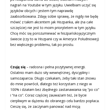
nagrań na Youtube w tym języku. Uwielbiam uczyć się
języków obcych i jestem tym naprawdę
zaabsorbowana. Zdaję sobie sprawę, że nigdy nie będę
mówić z takim akcentem jak Hiszpanka, ale (na całe
szczęście) nie jest to moim priorytetem w tym języku.
Chcę móc się porozumiewać w hiszpańskojęzycznym
świecie (czy to w Hiszpanii czy w Ameryce Południowej)
bez większego problemu, tak po prostu.
Czuję się
– radosna i pełna pozytywnej energii.
Ostatnio mam dużo siły wewnętrznej, dyscypliny i
samozaparcia. Długo czekałam, żeby taki stan znowu
do mnie powrócił, dlatego też korzystam z niego w
100% i działam bez zbędnego zastanawiania się “po co”
i “na co”. Coraz częściej zauważam też, że bycie
cierpliwym w dążeniu do obranego celu bardzo popłaca.
Cieszę się, że zaczynam panować nad moją