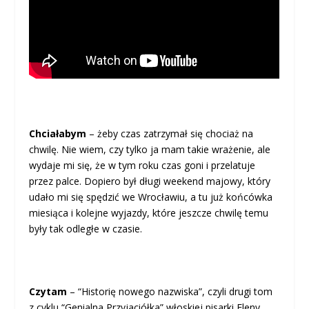
Chciałabym
– żeby czas zatrzymał się chociaż na
chwilę. Nie wiem, czy tylko ja mam takie wrażenie, ale
wydaje mi się, że w tym roku czas goni i przelatuje
przez palce. Dopiero był długi weekend majowy, który
udało mi się spędzić we Wrocławiu, a tu już końcówka
miesiąca i kolejne wyjazdy, które jeszcze chwilę temu
były tak odległe w czasie.
Czytam
– “Historię nowego nazwiska”, czyli drugi tom
z cyklu “Genialna Przyjaciółka” włoskiej pisarki Eleny