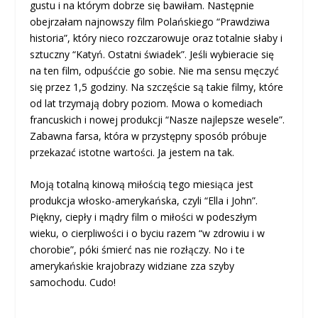
gustu i na którym dobrze się bawiłam. Następnie
obejrzałam najnowszy film Polańskiego “Prawdziwa
historia”, który nieco rozczarowuje oraz totalnie słaby i
sztuczny “Katyń. Ostatni świadek”. Jeśli wybieracie się
na ten film, odpuśćcie go sobie. Nie ma sensu męczyć
się przez 1,5 godziny. Na szczęście są takie filmy, które
od lat trzymają dobry poziom. Mowa o komediach
francuskich i nowej produkcji “Nasze najlepsze wesele”.
Zabawna farsa, która w przystępny sposób próbuje
przekazać istotne wartości. Ja jestem na tak.
Moją totalną kinową miłością tego miesiąca jest
produkcja włosko-amerykańska, czyli “Ella i John”.
Piękny, ciepły i mądry film o miłości w podeszłym
wieku, o cierpliwości i o byciu razem “w zdrowiu i w
chorobie”, póki śmierć nas nie rozłączy. No i te
amerykańskie krajobrazy widziane zza szyby
samochodu. Cudo!