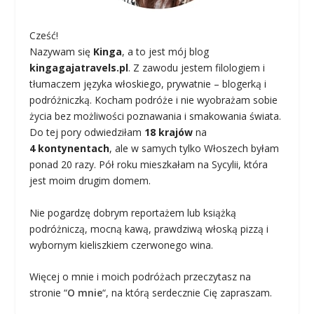
Cześć!
Nazywam się
Kinga
, a to jest mój blog
kingagajatravels.pl
. Z zawodu jestem filologiem i
tłumaczem języka włoskiego, prywatnie – blogerką i
podróżniczką. Kocham podróże i nie wyobrażam sobie
życia bez możliwości poznawania i smakowania świata.
Do tej pory odwiedziłam
18 krajów
na
4 kontynentach
, ale w samych tylko Włoszech byłam
ponad 20 razy. Pół roku mieszkałam na Sycylii, która
jest moim drugim domem.
Nie pogardzę dobrym reportażem lub książką
podróżniczą, mocną kawą, prawdziwą włoską pizzą i
wybornym kieliszkiem czerwonego wina.
Więcej o mnie i moich podróżach przeczytasz na
stronie “
O mnie
“, na którą serdecznie Cię zapraszam.