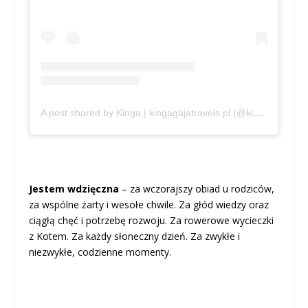
A post shared by Kinga | kingagajatravels.pl (@kingagajatravels)
Jestem wdzięczna
– za wczorajszy obiad u rodziców,
za wspólne żarty i wesołe chwile. Za głód wiedzy oraz
ciągłą chęć i potrzebę rozwoju. Za rowerowe wycieczki
z Kotem. Za każdy słoneczny dzień. Za zwykłe i
niezwykłe, codzienne momenty.