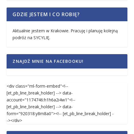
GDZIE JESTEM I CO ROBIĘ?
Aktualnie jestem w Krakowie. Pracuję i planuję kolejną
podróż na SYCYLIĘ.
ZNAJDŹ MNIE NA FACEBOOKU!
<div class="ml-form-embed"<!--
[et_pb_line_break_holder] --> data-
account="1174746:h1h6a2i4w1"<!--
[et_pb_line_break_holder] --> data-
form="920318:y8m8a0"><!-- [et_pb_line_break_holder] -
-></div>