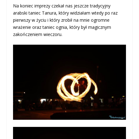
Na koniec imprezy czekał nas jeszcze tradycyjny
arabski taniec Tanura, który widziałam wtedy po raz
pierwszy w życiu i który zrobił na mnie ogromne
wrażenie oraz taniec ognia, który był magicznym
zakończeniem wieczoru.