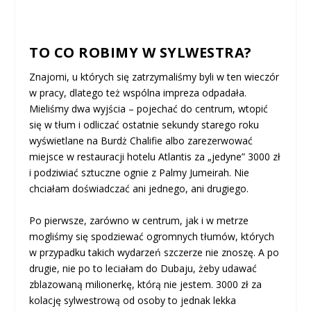
TO CO ROBIMY W SYLWESTRA?
Znajomi, u których się zatrzymaliśmy byli w ten wieczór
w pracy, dlatego też wspólna impreza odpadała.
Mieliśmy dwa wyjścia – pojechać do centrum, wtopić
się w tłum i odliczać ostatnie sekundy starego roku
wyświetlane na Burdż Chalifie albo zarezerwować
miejsce w restauracji hotelu Atlantis za „jedyne” 3000 zł
i podziwiać sztuczne ognie z Palmy Jumeirah. Nie
chciałam doświadczać ani jednego, ani drugiego.
Po pierwsze, zarówno w centrum, jak i w metrze
mogliśmy się spodziewać ogromnych tłumów, których
w przypadku takich wydarzeń szczerze nie znoszę. A po
drugie, nie po to leciałam do Dubaju, żeby udawać
zblazowaną milionerkę, którą nie jestem. 3000 zł za
kolację sylwestrową od osoby to jednak lekka