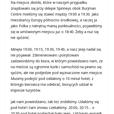
Na miejsce zbiórki, które w naszym przypadku
znajdowało się przy sklepie Spinneys obok Burjman
Centre mieliśmy się stawić między 19:00 a 19:30. Jako
mieszkańcy Europy północno-środkowej, a raczej ja
jako Polka z natrętną manią punktualności, pojawiliśmy
się w umówionym miejscu już o 18:40. Żeby a nuż się
nie spóźnić.
Minęła 19:00, 19:15, 19:30, 19:40, a nasz Jeep nadal się
nie pojawiał. Zdenerwowani i poirytowani
zadzwoniliśmy do biura, w którym powiedziano nam, że
na mieście są ogromne korki i samochód na pewno się
spóźni, ale nie podjedzie pod wyznaczone nam miejsce.
Musimy podejść pod oddalony o 10 minut hotel, z
którego kierowca ma odebrać, biorących udział w
imprezie turystów.
Jak nam powiedziano, tak też zrobiliśmy. Udaliśmy się
pod hotel i tam znowu czekaliśmy. 20:00, 20:15… o
20:30 pod hotel podjechał biały Jeep, z którego wysiadł