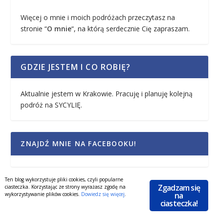
Więcej o mnie i moich podróżach przeczytasz na
stronie “
O mnie
“, na którą serdecznie Cię zapraszam.
GDZIE JESTEM I CO ROBIĘ?
Aktualnie jestem w Krakowie. Pracuję i planuję kolejną
podróż na SYCYLIĘ.
ZNAJDŹ MNIE NA FACEBOOKU!
Ten blog wykorzystuje pliki cookies, czyli popularne
<div class="ml-form-embed"<!--
Zgadzam się
ciasteczka. Korzystając ze strony wyrażasz zgodę na
na
[et_pb_line_break_holder] --> data-
wykorzystywanie plików cookies.
Dowiedz się więcej
.
ciasteczka!
account="1174746:h1h6a2i4w1"<!--
[et_pb_line_break_holder] --> data-