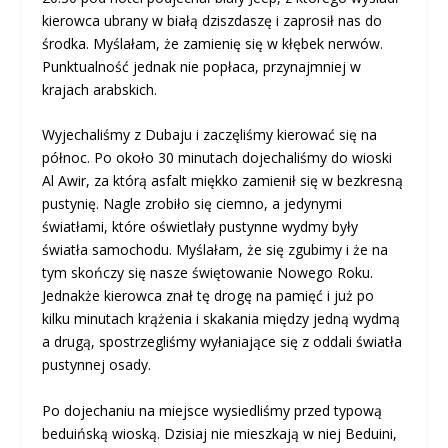
kierowca ubrany w białą dziszdaszę i zaprosił nas do
środka. Myślałam, że zamienię się w kłębek nerwów.
Punktualność jednak nie popłaca, przynajmniej w
krajach arabskich.
Wyjechaliśmy z Dubaju i zaczęliśmy kierować się na
północ. Po około 30 minutach dojechaliśmy do wioski
Al Awir, za którą asfalt miękko zamienił się w bezkresną
pustynię. Nagle zrobiło się ciemno, a jedynymi
światłami, które oświetlały pustynne wydmy były
światła samochodu. Myślałam, że się zgubimy i że na
tym skończy się nasze świętowanie Nowego Roku.
Jednakże kierowca znał tę drogę na pamięć i już po
kilku minutach krążenia i skakania między jedną wydmą
a drugą, spostrzegliśmy wyłaniające się z oddali światła
pustynnej osady.
Po dojechaniu na miejsce wysiedliśmy przed typową
beduińską wioską. Dzisiaj nie mieszkają w niej Beduini,