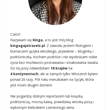
Cześć!
Nazywam się
Kinga
, a to jest mój blog
kingagajatravels.pl
. Z zawodu jestem filologiem i
tłumaczem języka włoskiego, prywatnie – blogerką i
podróżniczką. Kocham podróże i nie wyobrażam sobie
życia bez możliwości poznawania i smakowania świata.
Do tej pory odwiedziłam
18 krajów
na
4 kontynentach
, ale w samych tylko Włoszech byłam
ponad 20 razy. Pół roku mieszkałam na Sycylii, która
jest moim drugim domem.
Nie pogardzę dobrym reportażem lub książką
podróżniczą, mocną kawą, prawdziwą włoską pizzą i
wybornym kieliszkiem czerwonego wina.