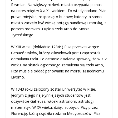
Rzymian. Największy rozkwit miasta przypada jednak
na okres między X a XII wiekiem. To wtedy nadano Pizie
prawa miejskie, rozpoczęto budowę katedry, a samo
miasto zaczęło być wielką potęgą handlową i morską, z
portem morskim u ujścia rzeki Arno do Morza
Tyrreńskiego.
W XIII wieku (dokładnie 1284r.) Piza przeszła w ręce
Genueńczyków, którzy zlikwidowali port i zaprzestali
odmulania rzeki. Te ostatnie działania sprawiły, że w XIV
wieku, na skutek ogromnego zamulenia się rzeki Arno,
Piza musiała oddać panowanie na morzu sąsiedniemu
Livorno.
W 1343 roku założony został Uniwersytet w Pizie.
Jednym z jego najsłynniejszych studentów jest
oczywiście Galileusz, włoski astronom, astrolog i
matematyk. W XV wieku, dzięki zdobyciu Pizy przez
Florencję, którą rządziła rodzina Medyceuszów, Piza