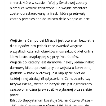
śmierci, które w czasie II Wojny Światowej zostały
niemal całkowicie zniszczone. Po wojnie cmentarz
został odrestaurowany, a freski, które przetrwały
zostały przeniesione do Museo delle Sinopie w Pizie.
Wejście na Campo dei Miracoli jest otwarte i bezpłatne
dla turystów. Kto jednak chce zwiedzić wnętrze
wszystkich czterech obiektów musi zakupić bilet online
lub w kasie, znajdującej się przy Polu Cudów.
Wejście do Katedry jest darmowe, należy jednak nabyć
darmowy bilet, uprawniający do wejścia o konkretnej
godzinie w kasie biletowej. Jeśli kupujecie bilet do
każdej innej atrakcji (Baptysterium, Camposanto czy
Krzywa Wieża), wstęp do bazyliki nie jest ograniczony
czasowo i można ją zwiedzić w wybranej przez siebie
porze.
Bilet do Baptysterium kosztuje 5€, na Krzywą Wieżę –
18€, a do Camposanto również 5€. Bilet łączony do