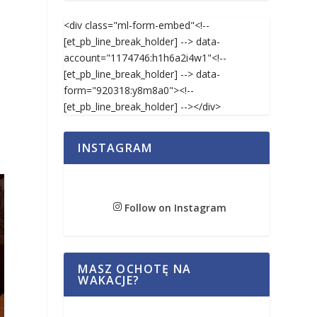
<div class="ml-form-embed"<!--
[et_pb_line_break_holder] --> data-
account="1174746:h1h6a2i4w1"<!--
[et_pb_line_break_holder] --> data-
form="920318:y8m8a0"><!--
[et_pb_line_break_holder] --></div>
INSTAGRAM
Follow on Instagram
MASZ OCHOTĘ NA
WAKACJE?