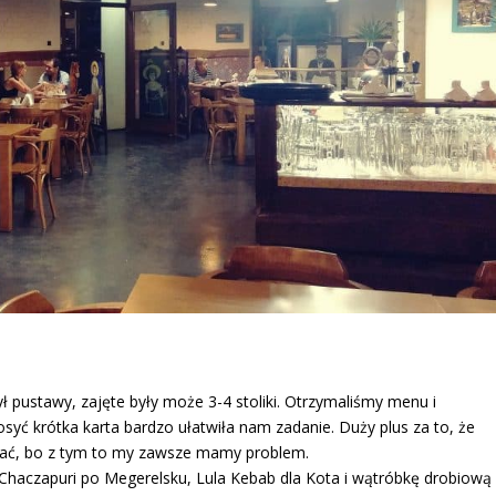
ył pustawy, zajęte były może 3-4 stoliki. Otrzymaliśmy menu i
dosyć krótka karta bardzo ułatwiła nam zadanie. Duży plus za to, że
brać, bo z tym to my zawsze mamy problem.
 Chaczapuri po Megerelsku, Lula Kebab dla Kota i wątróbkę drobiową