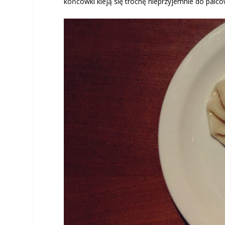
końcówki kleją się trochę nieprzyjemnie do palców