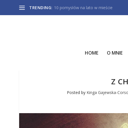
TRENDING:
10 pomysłów na lato w mieście
HOME
O MNIE
Z C
Posted by
Kinga Gajewska-Cors