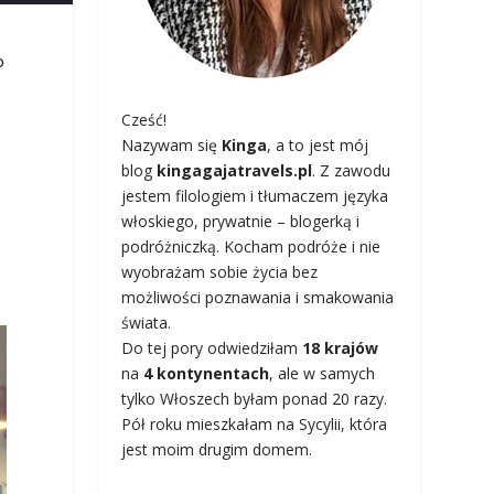
o
Cześć!
Nazywam się
Kinga
, a to jest mój
blog
kingagajatravels.pl
. Z zawodu
jestem filologiem i tłumaczem języka
włoskiego, prywatnie – blogerką i
podróżniczką. Kocham podróże i nie
wyobrażam sobie życia bez
możliwości poznawania i smakowania
świata.
Do tej pory odwiedziłam
18 krajów
na
4 kontynentach
, ale w samych
tylko Włoszech byłam ponad 20 razy.
Pół roku mieszkałam na Sycylii, która
jest moim drugim domem.