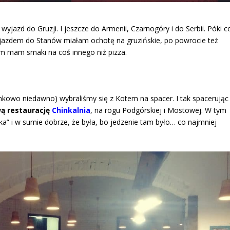
 wyjazd do Gruzji. I jeszcze do Armenii, Czarnogóry i do Serbii. Póki c
yjazdem do Stanów miałam ochotę na gruzińskie, po powrocie też
em mam smaki na coś innego niż pizza.
unkowo niedawno) wybraliśmy się z Kotem na spacer. I tak spacerując
ą restaurację
Chinkalnia
, na rogu Podgórskiej i Mostowej. W tym
cka” i w sumie dobrze, że była, bo jedzenie tam było… co najmniej