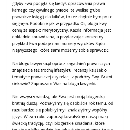
gdyby Ewa podjęła się kiedyś opracowania prawa
karnego czy cywilnego (wiecie, te wielkie grube
prawnicze księgi) dla laików, to też chętnie bym po to
sięgnęła. Podobnie jak w przypadku Oli, bloga Ewy
cenię za aspekt merytoryczny. Każda informacja jest
dokładnie sprawdzana, a przytaczając konkretny
przykład Ewa podaje nam numery wyroków Sądu
Najwyższego, które sami możemy sobie sprawdzić.
Na blogu lawyerka.pl oprócz zagadnień prawniczych
znajdziecie też trochę lifestyle’u, recenzji książek o
tematyce prawniczej czy relacji z podróży Ewy. Brzmi
ciekawie? Zapraszam Was na bloga lawyerki.
Nie wszyscy wiedzą, ale Ewa jest moją blogerską
bratnią duszą. Poznałyśmy się osobiście rok temu, od
razu bardzo się polubiłyśmy i znalazłyśmy wspólny
język. W tym roku zapoczątkowałyśmy naszą małą
świecką tradycję, czyli blogerskie śniadania, które
trwają po kilka godzin, bo jak już się spotkamy, to nie