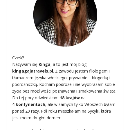
Cześć!
Nazywam się
Kinga
, a to jest mój blog
kingagajatravels.pl
. Z zawodu jestem filologiem i
tłumaczem języka włoskiego, prywatnie – blogerką i
podróżniczką. Kocham podróże i nie wyobrażam sobie
życia bez możliwości poznawania i smakowania świata.
Do tej pory odwiedziłam
18 krajów
na
4 kontynentach
, ale w samych tylko Włoszech byłam
ponad 20 razy. Pół roku mieszkałam na Sycylii, która
jest moim drugim domem.