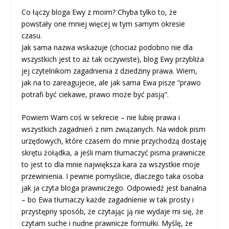
Co łączy bloga Ewy z moim? Chyba tylko to, że
powstały one mniej więcej w tym samym okresie
czasu.
Jak sama nazwa wskazuje (chociaż podobno nie dla
wszystkich jest to aż tak oczywiste), blog Ewy przybliża
jej czytelnikom zagadnienia z dziedziny prawa. Wiem,
jak na to zareagujecie, ale jak sama Ewa pisze “prawo
potrafi być ciekawe, prawo może być pasją”.
Powiem Wam coś w sekrecie – nie lubię prawa i
wszystkich zagadnień z nim związanych. Na widok pism
urzędowych, które czasem do mnie przychodzą dostaję
skrętu żołądka, a jeśli mam tłumaczyć pisma prawnicze
to jest to dla mnie największa kara za wszystkie moje
przewinienia. I pewnie pomyślicie, dlaczego taka osoba
jak ja czyta bloga prawniczego. Odpowiedź jest banalna
– bo Ewa tłumaczy każde zagadnienie w tak prosty i
przystępny sposób, że czytając ją nie wydaje mi się, że
czytam suche i nudne prawnicze formułki. Myślę, że