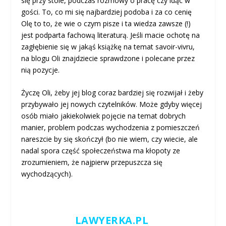
się przy stole, podczas rozmowy o pracę czy idąc w
gości. To, co mi się najbardziej podoba i za co cenię
Olę to to, że wie o czym pisze i ta wiedza zawsze (!)
jest podparta fachową literaturą. Jeśli macie ochotę na
zagłębienie się w jakąś książkę na temat savoir-vivru,
na blogu Oli znajdziecie sprawdzone i polecane przez
nią pozycje.
Życzę Oli, żeby jej blog coraz bardziej się rozwijał i żeby
przybywało jej nowych czytelników. Może gdyby więcej
osób miało jakiekolwiek pojęcie na temat dobrych
manier, problem podczas wychodzenia z pomieszczeń
nareszcie by się skończył (bo nie wiem, czy wiecie, ale
nadal spora część społeczeństwa ma kłopoty ze
zrozumieniem, że najpierw przepuszcza się
wychodzących).
LAWYERKA.PL