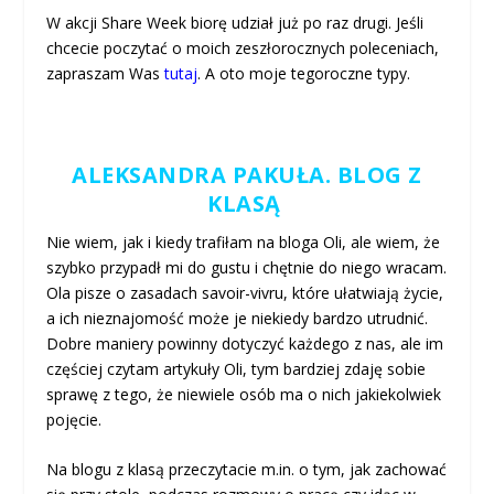
W akcji Share Week biorę udział już po raz drugi. Jeśli
chcecie poczytać o moich zeszłorocznych poleceniach,
zapraszam Was
tutaj
. A oto moje tegoroczne typy.
ALEKSANDRA PAKUŁA. BLOG Z
KLASĄ
Nie wiem, jak i kiedy trafiłam na bloga Oli, ale wiem, że
szybko przypadł mi do gustu i chętnie do niego wracam.
Ola pisze o zasadach savoir-vivru, które ułatwiają życie,
a ich nieznajomość może je niekiedy bardzo utrudnić.
Dobre maniery powinny dotyczyć każdego z nas, ale im
częściej czytam artykuły Oli, tym bardziej zdaję sobie
sprawę z tego, że niewiele osób ma o nich jakiekolwiek
pojęcie.
Na blogu z klasą przeczytacie m.in. o tym, jak zachować