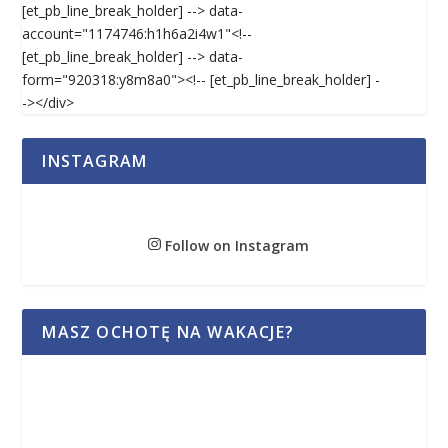
[et_pb_line_break_holder] --> data-
account="1174746:h1h6a2i4w1"<!--
[et_pb_line_break_holder] --> data-
form="920318:y8m8a0"><!-- [et_pb_line_break_holder] -
-></div>
INSTAGRAM
Follow on Instagram
MASZ OCHOTĘ NA WAKACJE?