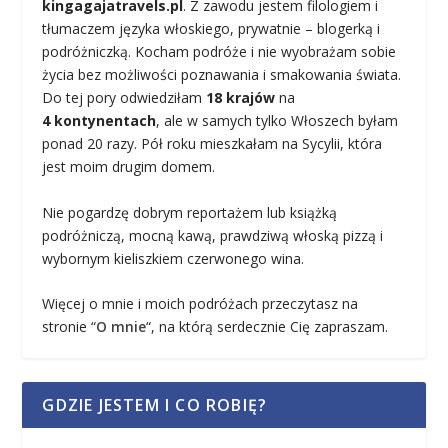
kingagajatravels.pl
. Z zawodu jestem filologiem i
tłumaczem języka włoskiego, prywatnie – blogerką i
podróżniczką. Kocham podróże i nie wyobrażam sobie
życia bez możliwości poznawania i smakowania świata.
Do tej pory odwiedziłam
18 krajów
na
4 kontynentach
, ale w samych tylko Włoszech byłam
ponad 20 razy. Pół roku mieszkałam na Sycylii, która
jest moim drugim domem.
Nie pogardzę dobrym reportażem lub książką
podróżniczą, mocną kawą, prawdziwą włoską pizzą i
wybornym kieliszkiem czerwonego wina.
Więcej o mnie i moich podróżach przeczytasz na
stronie “
O mnie
“, na którą serdecznie Cię zapraszam.
GDZIE JESTEM I CO ROBIĘ?