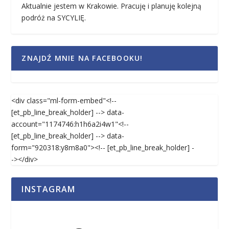
Aktualnie jestem w Krakowie. Pracuję i planuję kolejną
podróż na SYCYLIĘ.
ZNAJDŹ MNIE NA FACEBOOKU!
<div class="ml-form-embed"<!--
[et_pb_line_break_holder] --> data-
account="1174746:h1h6a2i4w1"<!--
[et_pb_line_break_holder] --> data-
form="920318:y8m8a0"><!-- [et_pb_line_break_holder] -
-></div>
INSTAGRAM