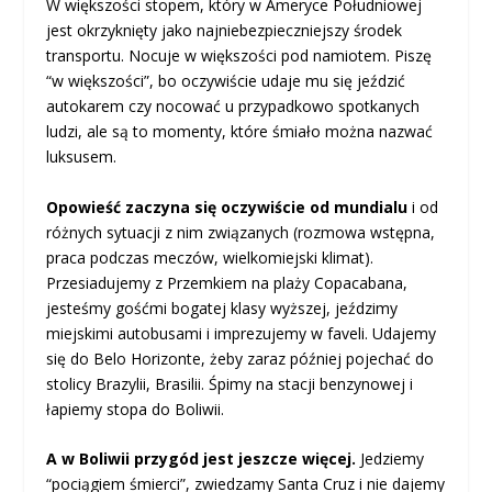
W większości stopem, który w Ameryce Południowej
jest okrzyknięty jako najniebezpieczniejszy środek
transportu. Nocuje w większości pod namiotem. Piszę
“w większości”, bo oczywiście udaje mu się jeździć
autokarem czy nocować u przypadkowo spotkanych
ludzi, ale są to momenty, które śmiało można nazwać
luksusem.
Opowieść zaczyna się oczywiście od mundialu
i od
różnych sytuacji z nim związanych (rozmowa wstępna,
praca podczas meczów, wielkomiejski klimat).
Przesiadujemy z Przemkiem na plaży Copacabana,
jesteśmy gośćmi bogatej klasy wyższej, jeździmy
miejskimi autobusami i imprezujemy w faveli. Udajemy
się do Belo Horizonte, żeby zaraz później pojechać do
stolicy Brazylii, Brasilii. Śpimy na stacji benzynowej i
łapiemy stopa do Boliwii.
A w Boliwii przygód jest jeszcze więcej.
Jedziemy
“pociągiem śmierci”, zwiedzamy Santa Cruz i nie dajemy