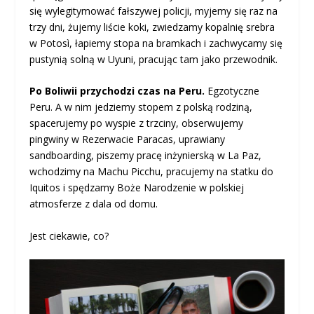
się wylegitymować fałszywej policji, myjemy się raz na
trzy dni, żujemy liście koki, zwiedzamy kopalnię srebra
w Potosì, łapiemy stopa na bramkach i zachwycamy się
pustynią solną w Uyuni, pracując tam jako przewodnik.
Po Boliwii przychodzi czas na Peru.
Egzotyczne
Peru. A w nim jedziemy stopem z polską rodziną,
spacerujemy po wyspie z trzciny, obserwujemy
pingwiny w Rezerwacie Paracas, uprawiany
sandboarding, piszemy pracę inżynierską w La Paz,
wchodzimy na Machu Picchu, pracujemy na statku do
Iquitos i spędzamy Boże Narodzenie w polskiej
atmosferze z dala od domu.
Jest ciekawie, co?