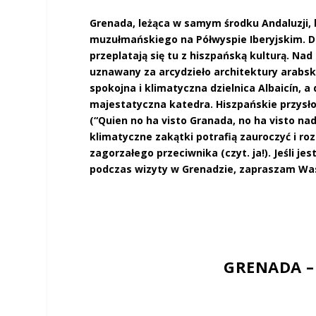
Grenada, leżąca w samym środku Andaluzji,
muzułmańskiego na Półwyspie Iberyjskim. Dzi
przeplatają się tu z hiszpańską kulturą. N
uznawany za arcydzieło architektury arabskie
spokojna i klimatyczna dzielnica Albaicín, a 
majestatyczna katedra. Hiszpańskie przysłow
(“Quien no ha visto Granada, no ha visto nada
klimatyczne zakątki potrafią zauroczyć i ro
zagorzałego przeciwnika (czyt. ja!). Jeśli j
podczas wizyty w Grenadzie, zapraszam Was
GRENADA –