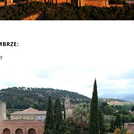
MBRZE:
ry