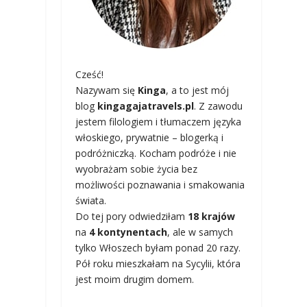
Cześć!
Nazywam się
Kinga
, a to jest mój
blog
kingagajatravels.pl
. Z zawodu
jestem filologiem i tłumaczem języka
włoskiego, prywatnie – blogerką i
podróżniczką. Kocham podróże i nie
wyobrażam sobie życia bez
możliwości poznawania i smakowania
świata.
Do tej pory odwiedziłam
18 krajów
na
4 kontynentach
, ale w samych
tylko Włoszech byłam ponad 20 razy.
Pół roku mieszkałam na Sycylii, która
jest moim drugim domem.