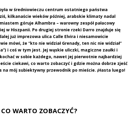
 była w średniowieczu centrum ostatniego państwa
ś, kilkanaście wieków później, arabskie klimaty nadal
ad miastem góruje Alhambra – warowny zespół pałacowy
j w Hiszpanii. Po drugiej stronie rzeki Darro znajduje się
dalej już imprezowa ulica Calle Elvira i niesamowicie
ie mówi, że “kto nie widział Grenady, ten nic nie widział”
”) i coś w tym jest. Jej wąskie uliczki, magiczne zaułki i
zkochać w sobie każdego, nawet jej pierwotnie najbardziej
esteście ciekawi, co warto zobaczyć i gdzie można dobrze zjeść
 na mój subiektywny przewodnik po mieście. ¡Hasta luego!
 CO WARTO ZOBACZYĆ?