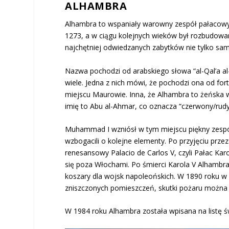
ALHAMBRA
Alhambra to wspaniały warowny zespół pałacowy 
1273, a w ciągu kolejnych wieków był rozbudowan
najchętniej odwiedzanych zabytków nie tylko same
Nazwa pochodzi od arabskiego słowa “al-Qal’a al
wiele. Jedna z nich mówi, że pochodzi ona od fo
miejscu Maurowie. Inna, że Alhambra to żeńska w
imię to Abu al-Ahmar, co oznacza “czerwony/rudy
Muhammad I wzniósł w tym miejscu piękny zespó
wzbogacili o kolejne elementy. Po przyjęciu pr
renesansowy Palacio de Carlos V, czyli Pałac Kar
się poza Włochami. Po śmierci Karola V Alhambra 
koszary dla wojsk napoleońskich. W 1890 roku
zniszczonych pomieszczeń, skutki pożaru można do
W 1984 roku Alhambra została wpisana na listę