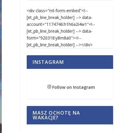
<div class="ml-form-embed"<!--
[et_pb_line_break_holder] --> data-
account="1174746:h1h6a2i4w1"<!--
[et_pb_line_break_holder] --> data-
form="920318:y8m8a0"><!--
[et_pb_line_break_holder] --></div>
INSTAGRAM
Follow on Instagram
MASZ OCHOTĘ NA
WAKACJE?