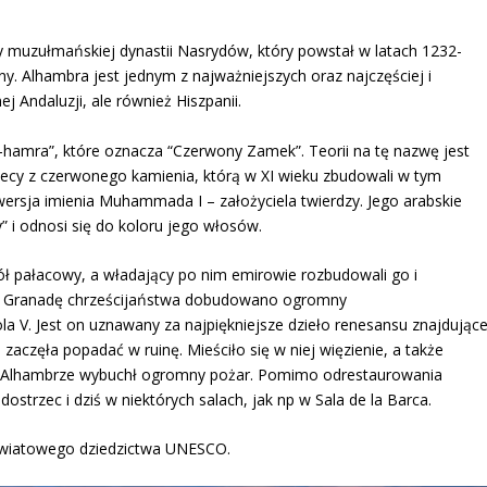
muzułmańskiej dynastii Nasrydów, który powstał w latach 1232-
y. Alhambra jest jednym z najważniejszych oraz najczęściej i
j Andaluzji, ale również Hiszpanii.
-hamra”, które oznacza “Czerwony Zamek”. Teorii na tę nazwę jest
rtecy z czerwonego kamienia, którą w XI wieku zbudowali w tym
ersja imienia Muhammada I – założyciela twierdzy. Jego arabskie
” i odnosi się do koloru jego włosów.
ł pałacowy, a władający po nim emirowie rozbudowali go i
zez Granadę chrześcijaństwa dobudowano ogromny
ola V. Jest on uznawany za najpiękniejsze dzieło renesansu znajdując
zaczęła popadać w ruinę. Mieściło się w niej więzienie, a także
 w Alhambrze wybuchł ogromny pożar. Pomimo odrestaurowania
strzec i dziś w niektórych salach, jak np w Sala de la Barca.
 światowego dziedzictwa UNESCO.