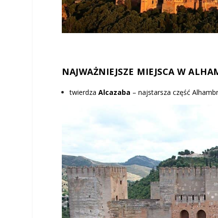
NAJWAŻNIEJSZE MIEJSCA W ALHA
twierdza
Alcaza
ba
– najstarsza część Alhamb