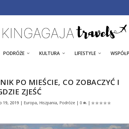
PODRÓŻE
KULTURA
LIFESTYLE
WSPÓŁ
IK PO MIEŚCIE, CO ZOBACZYĆ I
GDZIE ZJEŚĆ
p 19, 2019
|
Europa
,
Hiszpania
,
Podróże
|
0
|