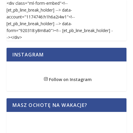
<div class="ml-form-embed"<!--
[et_pb_line_break_holder] --> data-
account="1174746:h1h6a2i4w1"<!--
[et_pb_line_break_holder] --> data-
form="920318:y8m8a0"><!-- [et_pb_line_break_holder] -
-></div>
INSTAGRAM
Follow on Instagram
MASZ OCHOTĘ NA WAKACJE?