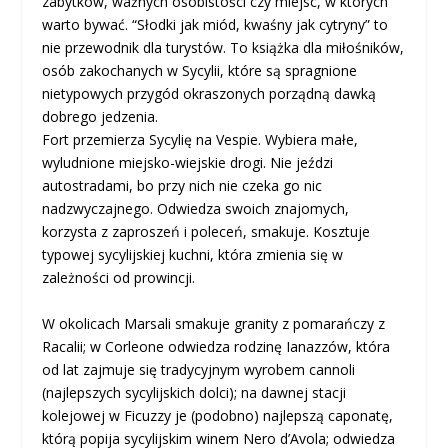
zabytków, ważnych osobistości czy miejsc, w których
warto bywać. “Słodki jak miód, kwaśny jak cytryny” to
nie przewodnik dla turystów. To książka dla miłośników,
osób zakochanych w Sycylii, które są spragnione
nietypowych przygód okraszonych porządną dawką
dobrego jedzenia.
Fort przemierza Sycylię na Vespie. Wybiera małe,
wyludnione miejsko-wiejskie drogi. Nie jeździ
autostradami, bo przy nich nie czeka go nic
nadzwyczajnego. Odwiedza swoich znajomych,
korzysta z zaproszeń i poleceń, smakuje. Kosztuje
typowej sycylijskiej kuchni, która zmienia się w
zależności od prowincji.
W okolicach Marsali smakuje granity z pomarańczy z
Racalii; w Corleone odwiedza rodzinę Ianazzów, która
od lat zajmuje się tradycyjnym wyrobem cannoli
(najlepszych sycylijskich dolci); na dawnej stacji
kolejowej w Ficuzzy je (podobno) najlepszą caponatę,
którą popija sycylijskim winem Nero d’Avola; odwiedza