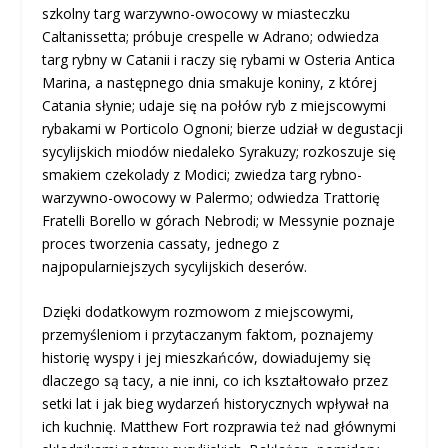
szkolny targ warzywno-owocowy w miasteczku
Caltanissetta; próbuje crespelle w Adrano; odwiedza
targ rybny w Catanii i raczy się rybami w Osteria Antica
Marina, a następnego dnia smakuje koniny, z której
Catania słynie; udaje się na połów ryb z miejscowymi
rybakami w Porticolo Ognoni; bierze udział w degustacji
sycylijskich miodów niedaleko Syrakuzy; rozkoszuje się
smakiem czekolady z Modici; zwiedza targ rybno-
warzywno-owocowy w Palermo; odwiedza Trattorię
Fratelli Borello w górach Nebrodi; w Messynie poznaje
proces tworzenia cassaty, jednego z
najpopularniejszych sycylijskich deserów.
Dzięki dodatkowym rozmowom z miejscowymi,
przemyśleniom i przytaczanym faktom, poznajemy
historię wyspy i jej mieszkańców, dowiadujemy się
dlaczego są tacy, a nie inni, co ich kształtowało przez
setki lat i jak bieg wydarzeń historycznych wpływał na
ich kuchnię. Matthew Fort rozprawia też nad głównymi