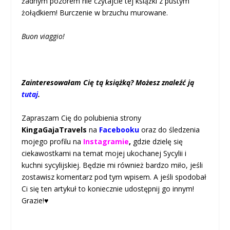
żadnym pozorem nie czytajcie tej książki z pustym
żołądkiem! Burczenie w brzuchu murowane.
Buon viaggio!
Zainteresowałam Cię tą książką? Możesz znaleźć ją
tutaj
.
Zapraszam Cię do polubienia strony
KingaGajaTravels
na
Facebooku
oraz do śledzenia
mojego profilu na
Instagramie
,
gdzie dzielę się
ciekawostkami na temat mojej ukochanej Sycylii i
kuchni sycylijskiej. Będzie mi również bardzo miło, jeśli
zostawisz komentarz pod tym wpisem. A jeśli spodobał
Ci się ten artykuł to koniecznie udostępnij go innym!
Grazie!♥