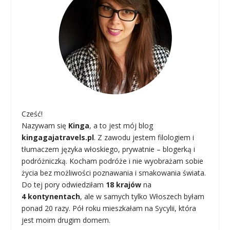
Cześć!
Nazywam się
Kinga
, a to jest mój blog
kingagajatravels.pl
. Z zawodu jestem filologiem i
tłumaczem języka włoskiego, prywatnie – blogerką i
podróżniczką. Kocham podróże i nie wyobrażam sobie
życia bez możliwości poznawania i smakowania świata.
Do tej pory odwiedziłam
18 krajów
na
4 kontynentach
, ale w samych tylko Włoszech byłam
ponad 20 razy. Pół roku mieszkałam na Sycylii, która
jest moim drugim domem.