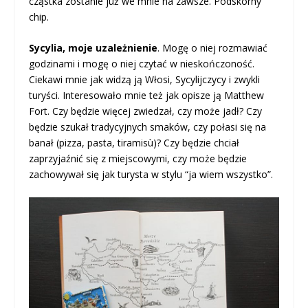
cząstka zostanie już we mnie na zawsze. Podskórny
chip.
Sycylia, moje uzależnienie
. Mogę o niej rozmawiać
godzinami i mogę o niej czytać w nieskończoność.
Ciekawi mnie jak widzą ją Włosi, Sycylijczycy i zwykli
turyści. Interesowało mnie też jak opisze ją Matthew
Fort. Czy będzie więcej zwiedzał, czy może jadł? Czy
będzie szukał tradycyjnych smaków, czy połasi się na
banał (pizza, pasta, tiramisù)? Czy będzie chciał
zaprzyjaźnić się z miejscowymi, czy może będzie
zachowywał się jak turysta w stylu “ja wiem wszystko”.