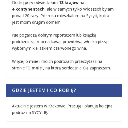
Do tej pory odwiedziłam
18 krajów
na
4 kontynentach
, ale w samych tylko Włoszech byłam
ponad 20 razy. Pół roku mieszkałam na Sycylii, która
jest moim drugim domem.
Nie pogardzę dobrym reportażem lub książką
podróżniczą, mocną kawą, prawdziwą włoską pizzą i
wybornym kieliszkiem czerwonego wina.
Więcej o mnie i moich podróżach przeczytasz na
stronie “
O mnie
“, na którą serdecznie Cię zapraszam.
GDZIE JESTEM I CO ROBIĘ?
Aktualnie jestem w Krakowie. Pracuję i planuję kolejną
podróż na SYCYLIĘ.