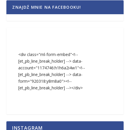
ZNAJDŹ MNIE NA FACEBOOKU!
<div class="ml-form-embed"<!--
[et_pb_line_break_holder] --> data-
account="1174746:h1h6a2i4w1"<!--
[et_pb_line_break_holder] --> data-
form="920318:y8m8a0"><!--
[et_pb_line_break_holder] --></div>
INSTAGRAM