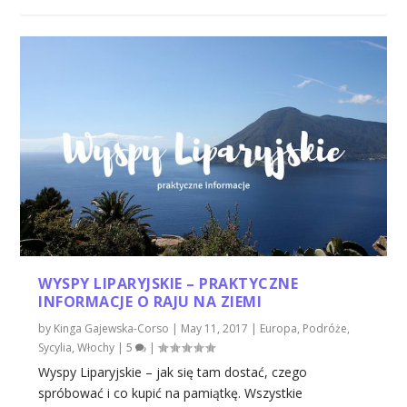
WYSPY LIPARYJSKIE – PRAKTYCZNE
INFORMACJE O RAJU NA ZIEMI
by
Kinga Gajewska-Corso
|
May 11, 2017
|
Europa
,
Podróże
,
Sycylia
,
Włochy
|
5
|
Wyspy Liparyjskie – jak się tam dostać, czego
spróbować i co kupić na pamiątkę. Wszystkie