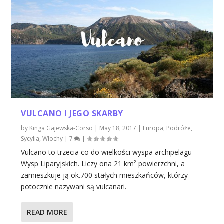
VULCANO I JEGO SKARBY
by
Kinga Gajewska-Corso
|
May 18, 2017
|
Europa
,
Podróże
,
Sycylia
,
Włochy
|
7
|
Vulcano to trzecia co do wielkości wyspa archipelagu
Wysp Liparyjskich. Liczy ona 21 km² powierzchni, a
zamieszkuje ją ok.700 stałych mieszkańców, którzy
potocznie nazywani są vulcanari.
READ MORE