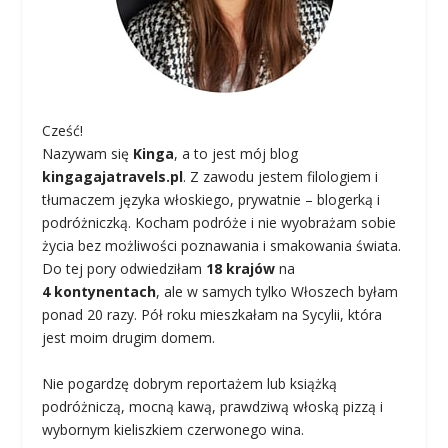
Cześć!
Nazywam się
Kinga
, a to jest mój blog
kingagajatravels.pl
. Z zawodu jestem filologiem i
tłumaczem języka włoskiego, prywatnie – blogerką i
podróżniczką. Kocham podróże i nie wyobrażam sobie
życia bez możliwości poznawania i smakowania świata.
Do tej pory odwiedziłam
18 krajów
na
4 kontynentach
, ale w samych tylko Włoszech byłam
ponad 20 razy. Pół roku mieszkałam na Sycylii, która
jest moim drugim domem.
Nie pogardzę dobrym reportażem lub książką
podróżniczą, mocną kawą, prawdziwą włoską pizzą i
wybornym kieliszkiem czerwonego wina.