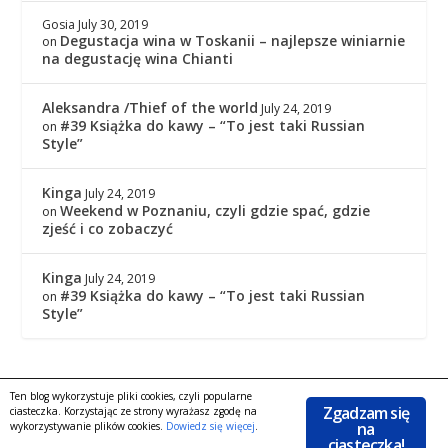
Gosia
July 30, 2019
Degustacja wina w Toskanii – najlepsze winiarnie
on
na degustację wina Chianti
Aleksandra /Thief of the world
July 24, 2019
#39 Książka do kawy – “To jest taki Russian
on
Style”
Kinga
July 24, 2019
Weekend w Poznaniu, czyli gdzie spać, gdzie
on
zjeść i co zobaczyć
Kinga
July 24, 2019
#39 Książka do kawy – “To jest taki Russian
on
Style”
Ten blog wykorzystuje pliki cookies, czyli popularne
Copyright © 2016
|
KingaGaja Travels
POLITYKA
Zgadzam się
ciasteczka. Korzystając ze strony wyrażasz zgodę na
|
PRYWATNOŚCI
Facebook
na
wykorzystywanie plików cookies.
Dowiedz się więcej
.
ciasteczka!