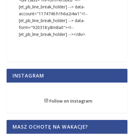
[et_pb_line_break_holder] --> data-
account="1174746:h1h6a2i4w1"<!--
[et_pb_line_break_holder] --> data-
form="920318:y8m8a0"><!--
[et_pb_line_break_holder] --></div>
INSTAGRAM
Follow on Instagram
MASZ OCHOTĘ NA WAKACJE?