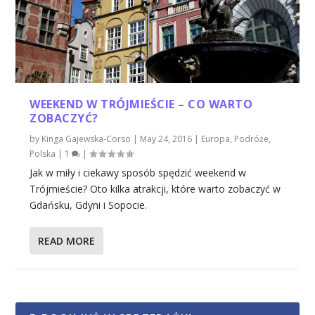
WEEKEND W TRÓJMIEŚCIE – CO WARTO
ZOBACZYĆ?
by
Kinga Gajewska-Corso
|
May 24, 2016
|
Europa
,
Podróże
,
Polska
|
1
|
Jak w miły i ciekawy sposób spędzić weekend w
Trójmieście? Oto kilka atrakcji, które warto zobaczyć w
Gdańsku, Gdyni i Sopocie.
READ MORE