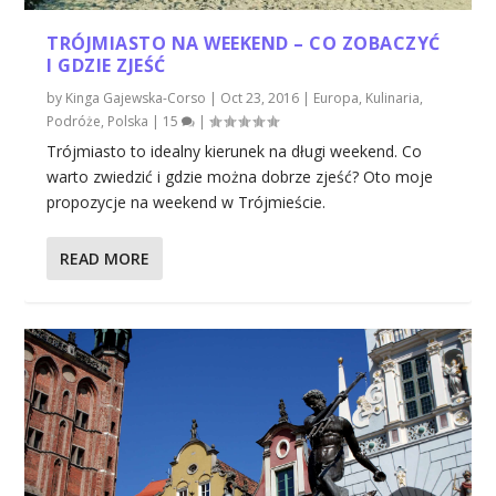
TRÓJMIASTO NA WEEKEND – CO ZOBACZYĆ
I GDZIE ZJEŚĆ
by
Kinga Gajewska-Corso
|
Oct 23, 2016
|
Europa
,
Kulinaria
,
Podróże
,
Polska
|
15
|
Trójmiasto to idealny kierunek na długi weekend. Co
warto zwiedzić i gdzie można dobrze zjeść? Oto moje
propozycje na weekend w Trójmieście.
READ MORE