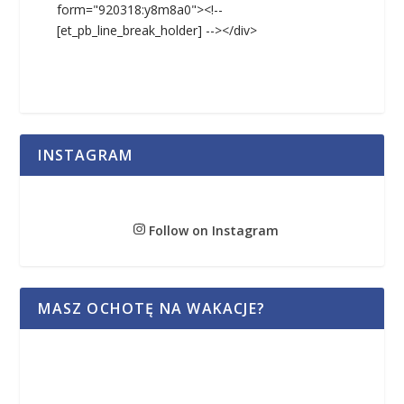
form="920318:y8m8a0"><!--
[et_pb_line_break_holder] --></div>
INSTAGRAM
Follow on Instagram
MASZ OCHOTĘ NA WAKACJE?