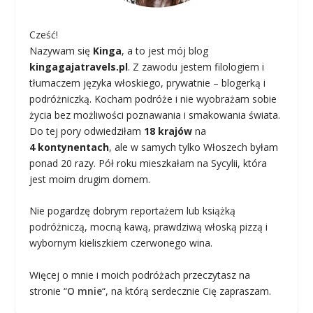
Cześć!
Nazywam się
Kinga
, a to jest mój blog
kingagajatravels.pl
. Z zawodu jestem filologiem i
tłumaczem języka włoskiego, prywatnie – blogerką i
podróżniczką. Kocham podróże i nie wyobrażam sobie
życia bez możliwości poznawania i smakowania świata.
Do tej pory odwiedziłam
18 krajów
na
4 kontynentach
, ale w samych tylko Włoszech byłam
ponad 20 razy. Pół roku mieszkałam na Sycylii, która
jest moim drugim domem.
Nie pogardzę dobrym reportażem lub książką
podróżniczą, mocną kawą, prawdziwą włoską pizzą i
wybornym kieliszkiem czerwonego wina.
Więcej o mnie i moich podróżach przeczytasz na
stronie “
O mnie
“, na którą serdecznie Cię zapraszam.