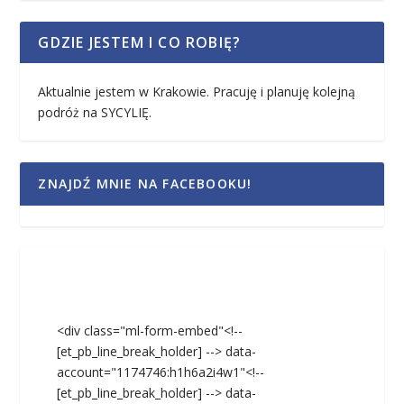
GDZIE JESTEM I CO ROBIĘ?
Aktualnie jestem w Krakowie. Pracuję i planuję kolejną
podróż na SYCYLIĘ.
ZNAJDŹ MNIE NA FACEBOOKU!
<div class="ml-form-embed"<!--
[et_pb_line_break_holder] --> data-
account="1174746:h1h6a2i4w1"<!--
[et_pb_line_break_holder] --> data-