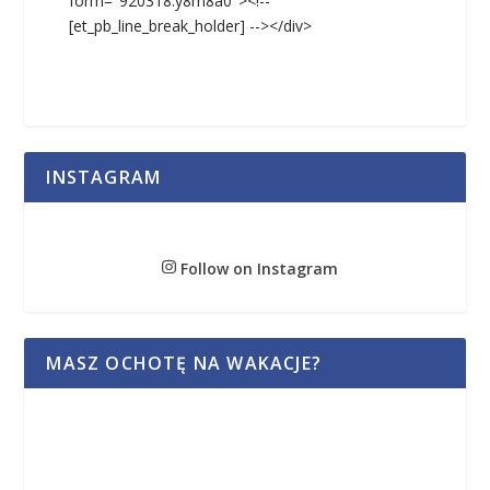
form="920318:y8m8a0"><!--
[et_pb_line_break_holder] --></div>
INSTAGRAM
Follow on Instagram
MASZ OCHOTĘ NA WAKACJE?