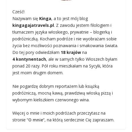
Cześć!
Nazywam się
Kinga
, a to jest mój blog
kingagajatravels.pl
. Z zawodu jestem filologiem i
tłumaczem języka włoskiego, prywatnie – blogerką i
podróżniczką. Kocham podróże i nie wyobrażam sobie
życia bez możliwości poznawania i smakowania świata.
Do tej pory odwiedziłam
18 krajów
na
4 kontynentach
, ale w samych tylko Włoszech byłam
ponad 20 razy. Pół roku mieszkałam na Sycylii, która
jest moim drugim domem.
Nie pogardzę dobrym reportażem lub książką
podróżniczą, mocną kawą, prawdziwą włoską pizzą i
wybornym kieliszkiem czerwonego wina.
Więcej o mnie i moich podróżach przeczytasz na
stronie “
O mnie
“, na którą serdecznie Cię zapraszam.