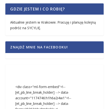
GDZIE JESTEM I CO ROBIĘ?
Aktualnie jestem w Krakowie. Pracuję i planuję kolejną
podróż na SYCYLIĘ.
ZNAJDŹ MNIE NA FACEBOOKU!
<div class="ml-form-embed"<!--
[et_pb_line_break_holder] --> data-
account="1174746:h1h6a2i4w1"<!--
[et_pb_line_break_holder] --> data-