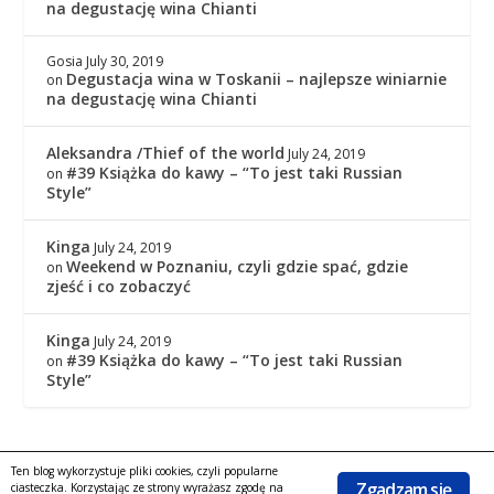
na degustację wina Chianti
Gosia
July 30, 2019
Degustacja wina w Toskanii – najlepsze winiarnie
on
na degustację wina Chianti
Aleksandra /Thief of the world
July 24, 2019
#39 Książka do kawy – “To jest taki Russian
on
Style”
Kinga
July 24, 2019
Weekend w Poznaniu, czyli gdzie spać, gdzie
on
zjeść i co zobaczyć
Kinga
July 24, 2019
#39 Książka do kawy – “To jest taki Russian
on
Style”
Ten blog wykorzystuje pliki cookies, czyli popularne
Copyright © 2016
|
KingaGaja Travels
POLITYKA
Zgadzam się
ciasteczka. Korzystając ze strony wyrażasz zgodę na