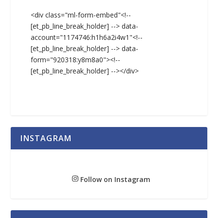
<div class="ml-form-embed"<!--
[et_pb_line_break_holder] --> data-
account="1174746:h1h6a2i4w1"<!--
[et_pb_line_break_holder] --> data-
form="920318:y8m8a0"><!--
[et_pb_line_break_holder] --></div>
INSTAGRAM
Follow on Instagram