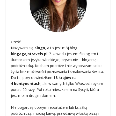
Cześć!
Nazywam się
Kinga
, a to jest mój blog
kingagajatravels.pl
. Z zawodu jestem filologiem i
tłumaczem języka włoskiego, prywatnie – blogerką i
podróżniczką. Kocham podróże i nie wyobrażam sobie
życia bez możliwości poznawania i smakowania świata.
Do tej pory odwiedziłam
18 krajów
na
4 kontynentach
, ale w samych tylko Włoszech byłam
ponad 20 razy. Pół roku mieszkałam na Sycylii, która
jest moim drugim domem.
Nie pogardzę dobrym reportażem lub książką
podróżniczą, mocną kawą, prawdziwą włoską pizzą i