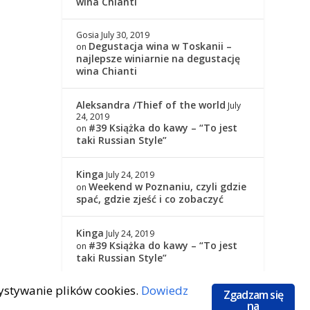
wina Chianti
Gosia
July 30, 2019
Degustacja wina w Toskanii –
on
najlepsze winiarnie na degustację
wina Chianti
Aleksandra /Thief of the world
July
24, 2019
#39 Książka do kawy – “To jest
on
taki Russian Style”
Kinga
July 24, 2019
Weekend w Poznaniu, czyli gdzie
on
spać, gdzie zjeść i co zobaczyć
Kinga
July 24, 2019
#39 Książka do kawy – “To jest
on
taki Russian Style”
zystywanie plików cookies.
Dowiedz
Zgadzam się
na