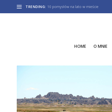
TRENDING:
10 pomysłów na lato w mieście
HOME
O MNIE
TAG:
DEVILS TOWER