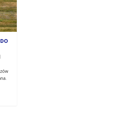
 DO
|
azów
ana.