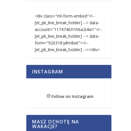
<div class="ml-form-embed"<!--
[et_pb_line_break_holder] --> data-
account="1174746:h1h6a2i4w1"<!--
[et_pb_line_break_holder] --> data-
form="920318:y8m8a0"><!--
[et_pb_line_break_holder] --></div>
INSTAGRAM
Follow on Instagram
MASZ OCHOTĘ NA
WAKACJE?