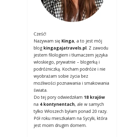
Cześć!
Nazywam się
Kinga
, a to jest mój
blog
kingagajatravels.pl
. Z zawodu
jestem filologiem i tłumaczem języka
włoskiego, prywatnie – blogerką i
podróżniczką. Kocham podróże i nie
wyobrażam sobie życia bez
możliwości poznawania i smakowania
świata.
Do tej pory odwiedziłam
18 krajów
na
4 kontynentach
, ale w samych
tylko Włoszech byłam ponad 20 razy.
Pół roku mieszkałam na Sycylii, która
jest moim drugim domem.