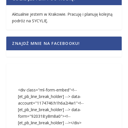
Aktualnie jestem w Krakowie. Pracuję i planuję kolejną
podróż na SYCYLIĘ.
ZNAJDŹ MNIE NA FACEBOOKU!
<div class="ml-form-embed"<!--
[et_pb_line_break_holder] --> data-
account="1174746:h1h6a2i4w1"<!--
[et_pb_line_break_holder] --> data-
form="920318:y8m8a0"><!--
[et_pb_line_break_holder] --></div>