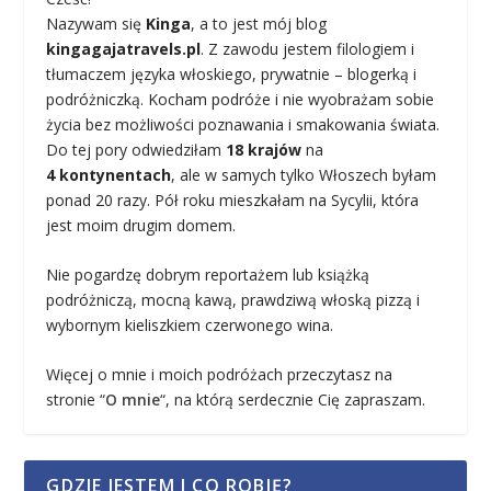
Nazywam się
Kinga
, a to jest mój blog
kingagajatravels.pl
. Z zawodu jestem filologiem i
tłumaczem języka włoskiego, prywatnie – blogerką i
podróżniczką. Kocham podróże i nie wyobrażam sobie
życia bez możliwości poznawania i smakowania świata.
Do tej pory odwiedziłam
18 krajów
na
4 kontynentach
, ale w samych tylko Włoszech byłam
ponad 20 razy. Pół roku mieszkałam na Sycylii, która
jest moim drugim domem.
Nie pogardzę dobrym reportażem lub książką
podróżniczą, mocną kawą, prawdziwą włoską pizzą i
wybornym kieliszkiem czerwonego wina.
Więcej o mnie i moich podróżach przeczytasz na
stronie “
O mnie
“, na którą serdecznie Cię zapraszam.
GDZIE JESTEM I CO ROBIĘ?