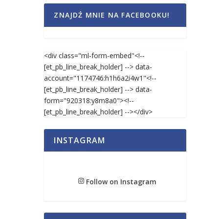
ZNAJDŹ MNIE NA FACEBOOKU!
<div class="ml-form-embed"<!--
[et_pb_line_break_holder] --> data-
account="1174746:h1h6a2i4w1"<!--
[et_pb_line_break_holder] --> data-
form="920318:y8m8a0"><!--
[et_pb_line_break_holder] --></div>
INSTAGRAM
Follow on Instagram