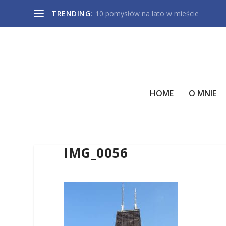
TRENDING:
10 pomysłów na lato w mieście
HOME
O MNIE
IMG_0056