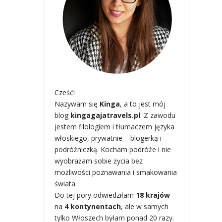
Cześć!
Nazywam się
Kinga
, a to jest mój
blog
kingagajatravels.pl
. Z zawodu
jestem filologiem i tłumaczem języka
włoskiego, prywatnie – blogerką i
podróżniczką. Kocham podróże i nie
wyobrażam sobie życia bez
możliwości poznawania i smakowania
świata.
Do tej pory odwiedziłam
18 krajów
na
4 kontynentach
, ale w samych
tylko Włoszech byłam ponad 20 razy.