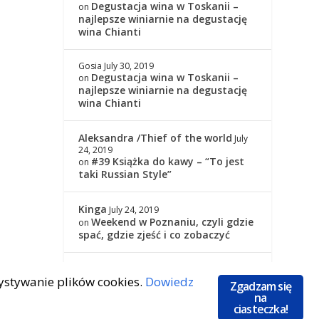
Degustacja wina w Toskanii –
on
najlepsze winiarnie na degustację
wina Chianti
Gosia
July 30, 2019
Degustacja wina w Toskanii –
on
najlepsze winiarnie na degustację
wina Chianti
Aleksandra /Thief of the world
July
24, 2019
#39 Książka do kawy – “To jest
on
taki Russian Style”
Kinga
July 24, 2019
Weekend w Poznaniu, czyli gdzie
on
spać, gdzie zjeść i co zobaczyć
Kinga
July 24, 2019
zystywanie plików cookies.
Dowiedz
#39 Książka do kawy – “To jest
on
Zgadzam się
taki Russian Style”
na
ciasteczka!