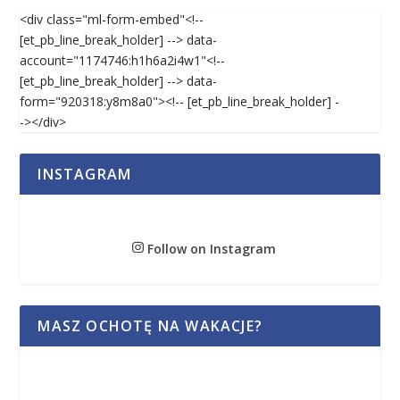
<div class="ml-form-embed"<!--
[et_pb_line_break_holder] --> data-
account="1174746:h1h6a2i4w1"<!--
[et_pb_line_break_holder] --> data-
form="920318:y8m8a0"><!-- [et_pb_line_break_holder] -
-></div>
INSTAGRAM
Follow on Instagram
MASZ OCHOTĘ NA WAKACJE?