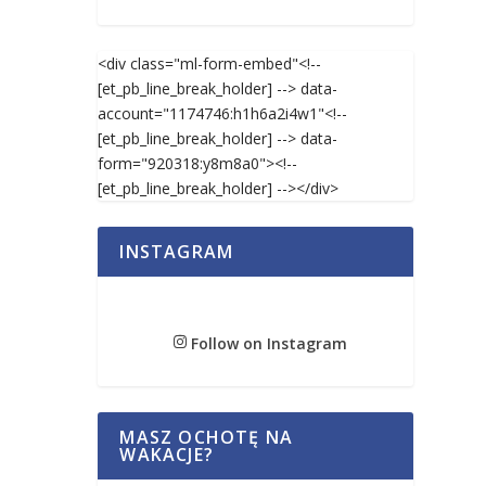
<div class="ml-form-embed"<!--
[et_pb_line_break_holder] --> data-
account="1174746:h1h6a2i4w1"<!--
[et_pb_line_break_holder] --> data-
form="920318:y8m8a0"><!--
[et_pb_line_break_holder] --></div>
INSTAGRAM
Follow on Instagram
MASZ OCHOTĘ NA
WAKACJE?