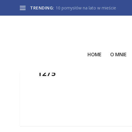
TRENDING:
10 pomysłów na lato w mieście
HOME
O MNIE
1275