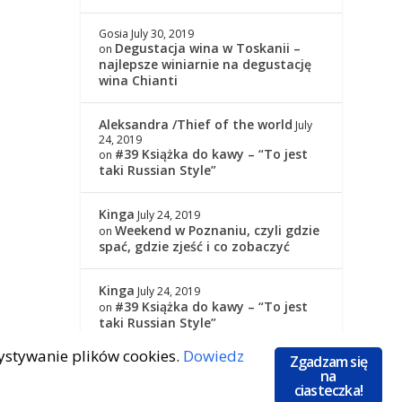
Gosia
July 30, 2019
Degustacja wina w Toskanii –
on
najlepsze winiarnie na degustację
wina Chianti
Aleksandra /Thief of the world
July
24, 2019
#39 Książka do kawy – “To jest
on
taki Russian Style”
Kinga
July 24, 2019
Weekend w Poznaniu, czyli gdzie
on
spać, gdzie zjeść i co zobaczyć
Kinga
July 24, 2019
#39 Książka do kawy – “To jest
on
taki Russian Style”
zystywanie plików cookies.
Dowiedz
Zgadzam się
na
ciasteczka!