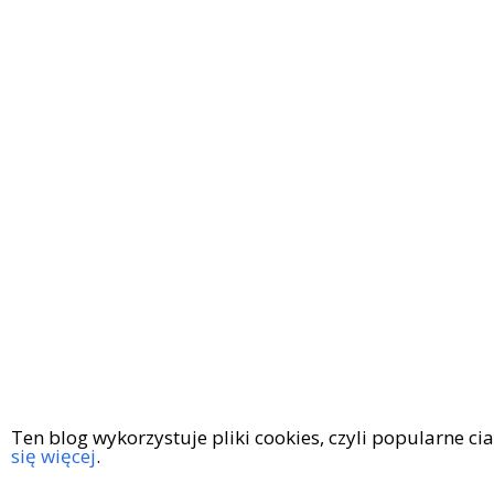
Ten blog wykorzystuje pliki cookies, czyli popularne c
się więcej
.
Copyright © 2016
|
KingaGaja Travels
POLITYKA PRYWATN