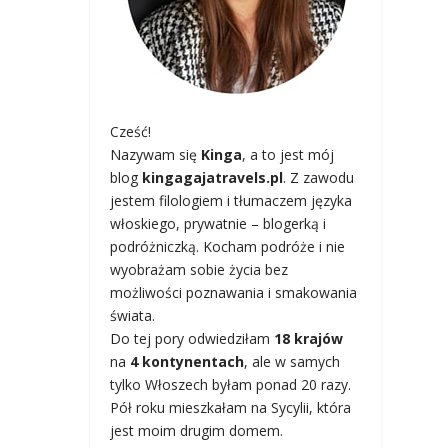
Cześć!
Nazywam się
Kinga
, a to jest mój
blog
kingagajatravels.pl
. Z zawodu
jestem filologiem i tłumaczem języka
włoskiego, prywatnie – blogerką i
podróżniczką. Kocham podróże i nie
wyobrażam sobie życia bez
możliwości poznawania i smakowania
świata.
Do tej pory odwiedziłam
18 krajów
na
4 kontynentach
, ale w samych
tylko Włoszech byłam ponad 20 razy.
Pół roku mieszkałam na Sycylii, która
jest moim drugim domem.