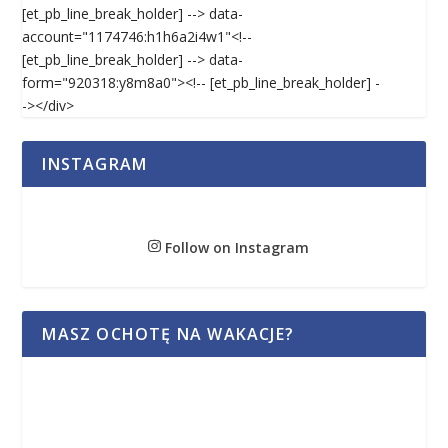
[et_pb_line_break_holder] --> data-
account="1174746:h1h6a2i4w1"<!--
[et_pb_line_break_holder] --> data-
form="920318:y8m8a0"><!-- [et_pb_line_break_holder] -
-></div>
INSTAGRAM
Follow on Instagram
MASZ OCHOTĘ NA WAKACJE?