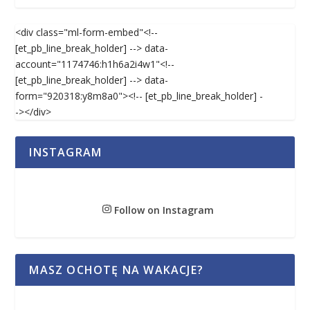
<div class="ml-form-embed"<!--
[et_pb_line_break_holder] --> data-
account="1174746:h1h6a2i4w1"<!--
[et_pb_line_break_holder] --> data-
form="920318:y8m8a0"><!-- [et_pb_line_break_holder] -
-></div>
INSTAGRAM
Follow on Instagram
MASZ OCHOTĘ NA WAKACJE?