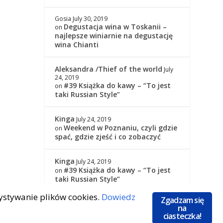
Gosia
July 30, 2019
Degustacja wina w Toskanii –
on
najlepsze winiarnie na degustację
wina Chianti
Aleksandra /Thief of the world
July
24, 2019
#39 Książka do kawy – “To jest
on
taki Russian Style”
Kinga
July 24, 2019
Weekend w Poznaniu, czyli gdzie
on
spać, gdzie zjeść i co zobaczyć
Kinga
July 24, 2019
#39 Książka do kawy – “To jest
on
taki Russian Style”
zystywanie plików cookies.
Dowiedz
Zgadzam się
na
ciasteczka!