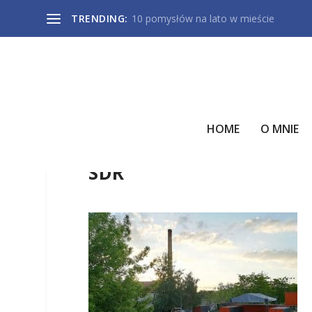
TRENDING:
10 pomysłów na lato w mieście
HOME
O MNIE
SDR