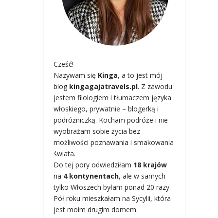
Cześć!
Nazywam się
Kinga
, a to jest mój
blog
kingagajatravels.pl
. Z zawodu
jestem filologiem i tłumaczem języka
włoskiego, prywatnie – blogerką i
podróżniczką. Kocham podróże i nie
wyobrażam sobie życia bez
możliwości poznawania i smakowania
świata.
Do tej pory odwiedziłam
18 krajów
na
4 kontynentach
, ale w samych
tylko Włoszech byłam ponad 20 razy.
Pół roku mieszkałam na Sycylii, która
jest moim drugim domem.