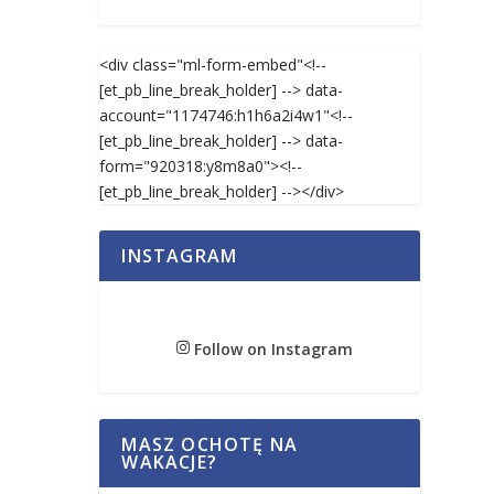
<div class="ml-form-embed"<!--
[et_pb_line_break_holder] --> data-
account="1174746:h1h6a2i4w1"<!--
[et_pb_line_break_holder] --> data-
form="920318:y8m8a0"><!--
[et_pb_line_break_holder] --></div>
INSTAGRAM
Follow on Instagram
MASZ OCHOTĘ NA
WAKACJE?