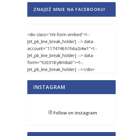
ZNAJDŹ MNIE NA FACEBOOKU!
<div class="ml-form-embed"<!--
[et_pb_line_break_holder] --> data-
account="1174746:h1h6a2i4w1"<!--
[et_pb_line_break_holder] --> data-
form="920318:y8m8a0"><!--
[et_pb_line_break_holder] --></div>
INSTAGRAM
Follow on Instagram