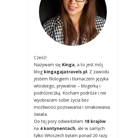
Cześć!
Nazywam się
Kinga
, a to jest mój
blog
kingagajatravels.pl
. Z zawodu
jestem filologiem i tłumaczem języka
włoskiego, prywatnie – blogerką i
podróżniczką. Kocham podróże i nie
wyobrażam sobie życia bez
możliwości poznawania i smakowania
świata.
Do tej pory odwiedziłam
18 krajów
na
4 kontynentach
, ale w samych
tylko Włoszech byłam ponad 20 razy.