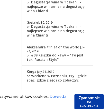
Degustacja wina w Toskanii –
on
najlepsze winiarnie na degustację
wina Chianti
Gosia
July 30, 2019
Degustacja wina w Toskanii –
on
najlepsze winiarnie na degustację
wina Chianti
Aleksandra /Thief of the world
July
24, 2019
#39 Książka do kawy – “To jest
on
taki Russian Style”
Kinga
July 24, 2019
Weekend w Poznaniu, czyli gdzie
on
spać, gdzie zjeść i co zobaczyć
Kinga
July 24, 2019
zystywanie plików cookies.
Dowiedz
#39 Książka do kawy – “To jest
on
Zgadzam się
taki Russian Style”
na
ciasteczka!