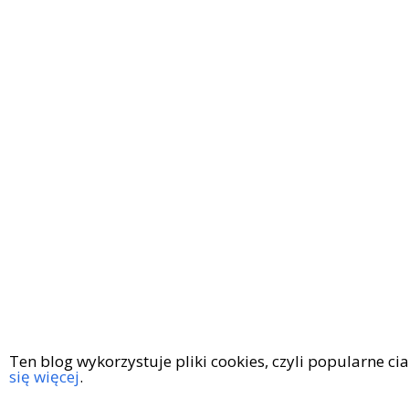
Ten blog wykorzystuje pliki cookies, czyli popularne c
się więcej
.
Copyright © 2016
|
KingaGaja Travels
POLITYKA PRYWATN