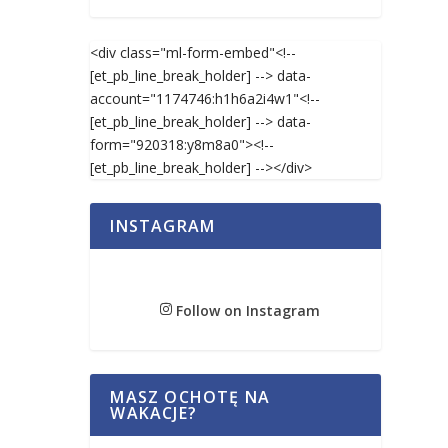
<div class="ml-form-embed"<!--
[et_pb_line_break_holder] --> data-
account="1174746:h1h6a2i4w1"<!--
[et_pb_line_break_holder] --> data-
form="920318:y8m8a0"><!--
[et_pb_line_break_holder] --></div>
INSTAGRAM
Follow on Instagram
MASZ OCHOTĘ NA
WAKACJE?