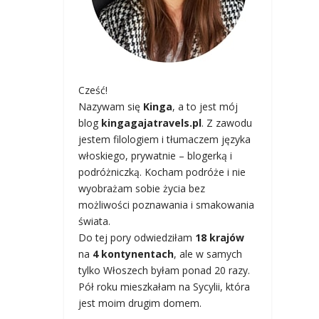
Cześć!
Nazywam się
Kinga
, a to jest mój
blog
kingagajatravels.pl
. Z zawodu
jestem filologiem i tłumaczem języka
włoskiego, prywatnie – blogerką i
podróżniczką. Kocham podróże i nie
wyobrażam sobie życia bez
możliwości poznawania i smakowania
świata.
Do tej pory odwiedziłam
18 krajów
na
4 kontynentach
, ale w samych
tylko Włoszech byłam ponad 20 razy.
Pół roku mieszkałam na Sycylii, która
jest moim drugim domem.