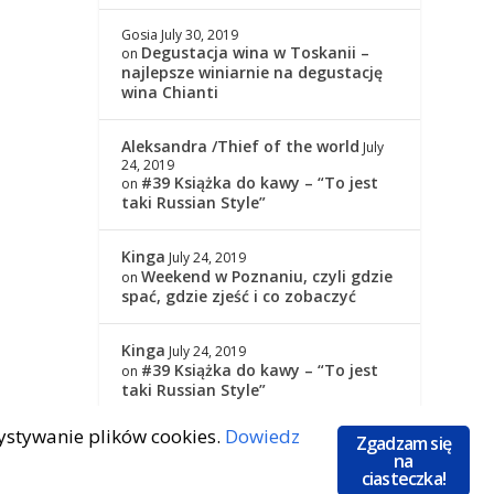
Gosia
July 30, 2019
Degustacja wina w Toskanii –
on
najlepsze winiarnie na degustację
wina Chianti
Aleksandra /Thief of the world
July
24, 2019
#39 Książka do kawy – “To jest
on
taki Russian Style”
Kinga
July 24, 2019
Weekend w Poznaniu, czyli gdzie
on
spać, gdzie zjeść i co zobaczyć
Kinga
July 24, 2019
#39 Książka do kawy – “To jest
on
taki Russian Style”
zystywanie plików cookies.
Dowiedz
Zgadzam się
na
ciasteczka!