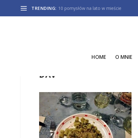
TRENDING:
10 pomysłów na lato w mieście
HOME
O MNIE
DAV