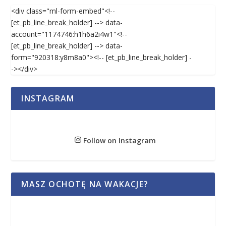
<div class="ml-form-embed"<!--
[et_pb_line_break_holder] --> data-
account="1174746:h1h6a2i4w1"<!--
[et_pb_line_break_holder] --> data-
form="920318:y8m8a0"><!-- [et_pb_line_break_holder] -
-></div>
INSTAGRAM
Follow on Instagram
MASZ OCHOTĘ NA WAKACJE?