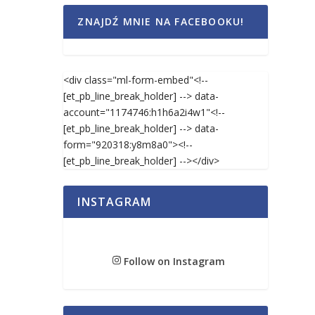
ZNAJDŹ MNIE NA FACEBOOKU!
<div class="ml-form-embed"<!--
[et_pb_line_break_holder] --> data-
account="1174746:h1h6a2i4w1"<!--
[et_pb_line_break_holder] --> data-
form="920318:y8m8a0"><!--
[et_pb_line_break_holder] --></div>
INSTAGRAM
Follow on Instagram