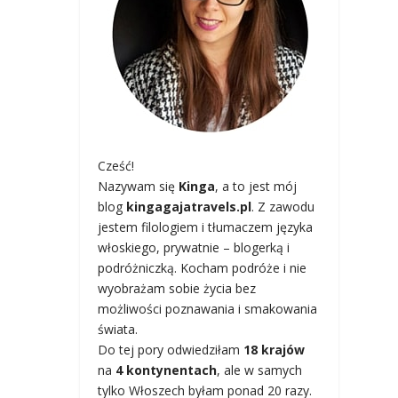
Cześć!
Nazywam się
Kinga
, a to jest mój
blog
kingagajatravels.pl
. Z zawodu
jestem filologiem i tłumaczem języka
włoskiego, prywatnie – blogerką i
podróżniczką. Kocham podróże i nie
wyobrażam sobie życia bez
możliwości poznawania i smakowania
świata.
Do tej pory odwiedziłam
18 krajów
na
4 kontynentach
, ale w samych
tylko Włoszech byłam ponad 20 razy.