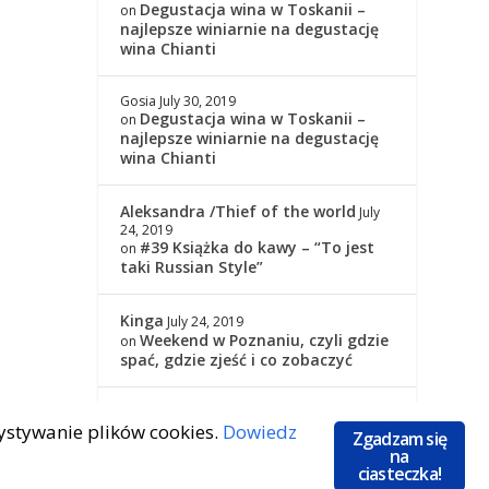
Degustacja wina w Toskanii –
on
najlepsze winiarnie na degustację
wina Chianti
Gosia
July 30, 2019
Degustacja wina w Toskanii –
on
najlepsze winiarnie na degustację
wina Chianti
Aleksandra /Thief of the world
July
24, 2019
#39 Książka do kawy – “To jest
on
taki Russian Style”
Kinga
July 24, 2019
Weekend w Poznaniu, czyli gdzie
on
spać, gdzie zjeść i co zobaczyć
Kinga
July 24, 2019
zystywanie plików cookies.
Dowiedz
#39 Książka do kawy – “To jest
on
Zgadzam się
taki Russian Style”
na
ciasteczka!