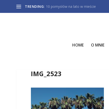
TRENDING:
10 pomysłów na lato w mieście
HOME
O MNIE
IMG_2523