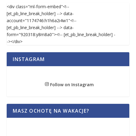
<div class="ml-form-embed"<!--
[et_pb_line_break_holder] --> data-
account="1174746:h1h6a2i4w1"<!--
[et_pb_line_break_holder] --> data-
form="920318:y8m8a0"><!-- [et_pb_line_break_holder] -
-></div>
INSTAGRAM
Follow on Instagram
MASZ OCHOTĘ NA WAKACJE?