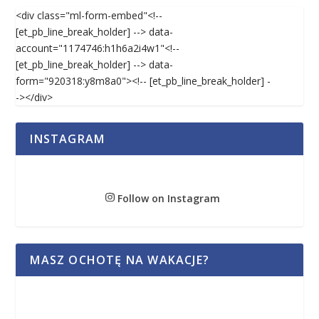
<div class="ml-form-embed"<!--
[et_pb_line_break_holder] --> data-
account="1174746:h1h6a2i4w1"<!--
[et_pb_line_break_holder] --> data-
form="920318:y8m8a0"><!-- [et_pb_line_break_holder] -
-></div>
INSTAGRAM
Follow on Instagram
MASZ OCHOTĘ NA WAKACJE?