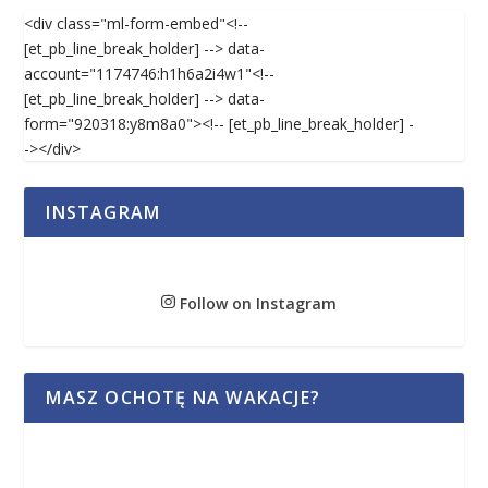
<div class="ml-form-embed"<!--
[et_pb_line_break_holder] --> data-
account="1174746:h1h6a2i4w1"<!--
[et_pb_line_break_holder] --> data-
form="920318:y8m8a0"><!-- [et_pb_line_break_holder] -
-></div>
INSTAGRAM
Follow on Instagram
MASZ OCHOTĘ NA WAKACJE?