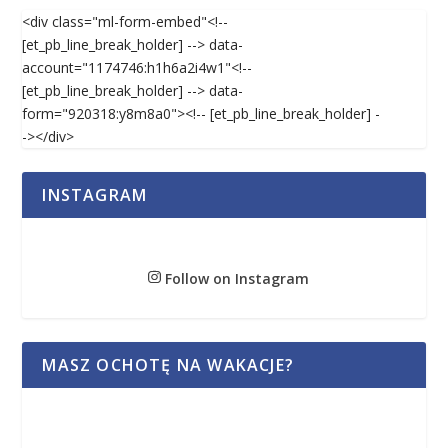
<div class="ml-form-embed"<!--
[et_pb_line_break_holder] --> data-
account="1174746:h1h6a2i4w1"<!--
[et_pb_line_break_holder] --> data-
form="920318:y8m8a0"><!-- [et_pb_line_break_holder] -
-></div>
INSTAGRAM
Follow on Instagram
MASZ OCHOTĘ NA WAKACJE?