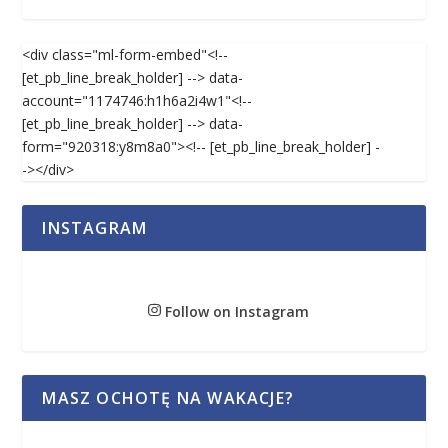
<div class="ml-form-embed"<!--
[et_pb_line_break_holder] --> data-
account="1174746:h1h6a2i4w1"<!--
[et_pb_line_break_holder] --> data-
form="920318:y8m8a0"><!-- [et_pb_line_break_holder] -
-></div>
INSTAGRAM
Follow on Instagram
MASZ OCHOTĘ NA WAKACJE?