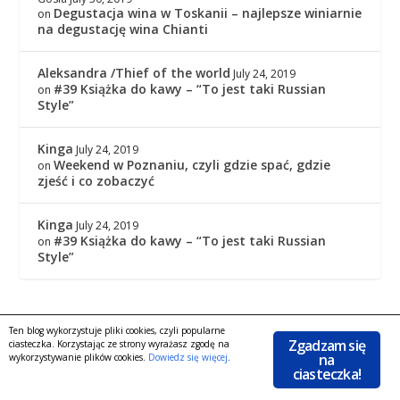
Degustacja wina w Toskanii – najlepsze winiarnie
on
na degustację wina Chianti
Aleksandra /Thief of the world
July 24, 2019
#39 Książka do kawy – “To jest taki Russian
on
Style”
Kinga
July 24, 2019
Weekend w Poznaniu, czyli gdzie spać, gdzie
on
zjeść i co zobaczyć
Kinga
July 24, 2019
#39 Książka do kawy – “To jest taki Russian
on
Style”
Ten blog wykorzystuje pliki cookies, czyli popularne
Copyright © 2016
|
KingaGaja Travels
POLITYKA
Zgadzam się
ciasteczka. Korzystając ze strony wyrażasz zgodę na
|
na
PRYWATNOŚCI
Facebook
wykorzystywanie plików cookies.
Dowiedz się więcej
.
ciasteczka!