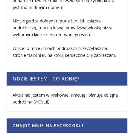
ponad 20 razy. Pół roku mieszkałam na Sycylii, która
jest moim drugim domem.
Nie pogardzę dobrym reportażem lub książką
podróżniczą, mocną kawą, prawdziwą włoską pizzą i
wybornym kieliszkiem czerwonego wina.
Więcej o mnie i moich podróżach przeczytasz na
stronie “
O mnie
“, na którą serdecznie Cię zapraszam.
GDZIE JESTEM I CO ROBIĘ?
Aktualnie jestem w Krakowie. Pracuję i planuję kolejną
podróż na SYCYLIĘ.
ZNAJDŹ MNIE NA FACEBOOKU!