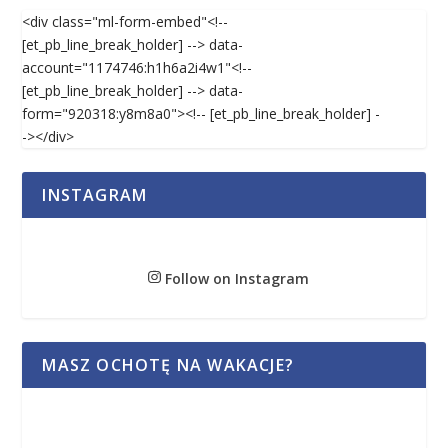
<div class="ml-form-embed"<!--
[et_pb_line_break_holder] --> data-
account="1174746:h1h6a2i4w1"<!--
[et_pb_line_break_holder] --> data-
form="920318:y8m8a0"><!-- [et_pb_line_break_holder] -
-></div>
INSTAGRAM
Follow on Instagram
MASZ OCHOTĘ NA WAKACJE?