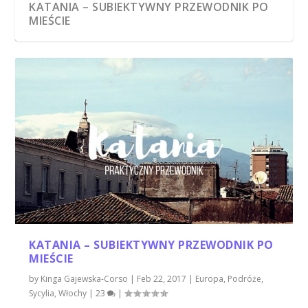
KATANIA – SUBIEKTYWNY PRZEWODNIK PO
MIEŚCIE
KATANIA – SUBIEKTYWNY PRZEWODNIK PO
MIEŚCIE
by
Kinga Gajewska-Corso
|
Feb 22, 2017
|
Europa
,
Podróże
,
Sycylia
,
Włochy
|
23
|