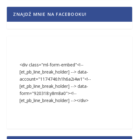
ZNAJDŹ MNIE NA FACEBOOKU!
<div class="ml-form-embed"<!--
[et_pb_line_break_holder] --> data-
account="1174746:h1h6a2i4w1"<!--
[et_pb_line_break_holder] --> data-
form="920318:y8m8a0"><!--
[et_pb_line_break_holder] --></div>