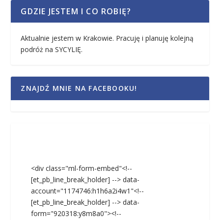
GDZIE JESTEM I CO ROBIĘ?
Aktualnie jestem w Krakowie. Pracuję i planuję kolejną
podróż na SYCYLIĘ.
ZNAJDŹ MNIE NA FACEBOOKU!
<div class="ml-form-embed"<!--
[et_pb_line_break_holder] --> data-
account="1174746:h1h6a2i4w1"<!--
[et_pb_line_break_holder] --> data-
form="920318:y8m8a0"><!--