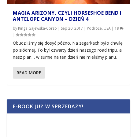
MAGIA ARIZONY, CZYLI HORSESHOE BEND I
ANTELOPE CANYON – DZIEŃ 4
by
Kinga Gajewska-Corso
|
Sep 20, 2017
|
Podróże
,
USA
|
19
|
Obudziliśmy się dosyć późno. Na zegarkach było chwilę
po siódmej. To był czwarty dzień naszego road tripu, a
nasz plan… w sumie na ten dzień nie mieliśmy planu.
READ MORE
E-BOOK JUŻ W SPRZEDAŻY!