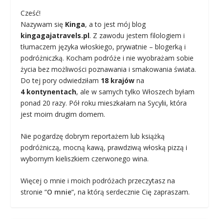
Cześć!
Nazywam się
Kinga
, a to jest mój blog
kingagajatravels.pl
. Z zawodu jestem filologiem i
tłumaczem języka włoskiego, prywatnie – blogerką i
podróżniczką. Kocham podróże i nie wyobrażam sobie
życia bez możliwości poznawania i smakowania świata.
Do tej pory odwiedziłam
18 krajów
na
4 kontynentach
, ale w samych tylko Włoszech byłam
ponad 20 razy. Pół roku mieszkałam na Sycylii, która
jest moim drugim domem.
Nie pogardzę dobrym reportażem lub książką
podróżniczą, mocną kawą, prawdziwą włoską pizzą i
wybornym kieliszkiem czerwonego wina.
Więcej o mnie i moich podróżach przeczytasz na
stronie “
O mnie
“, na którą serdecznie Cię zapraszam.