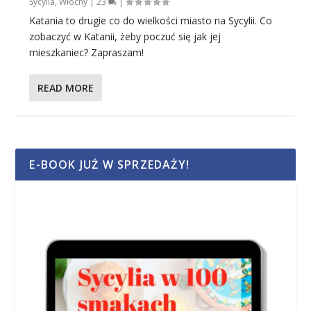
Sycylia
,
Włochy
|
23
|
Katania to drugie co do wielkości miasto na Sycylii. Co
zobaczyć w Katanii, żeby poczuć się jak jej
mieszkaniec? Zapraszam!
READ MORE
E-BOOK JUŻ W SPRZEDAŻY!