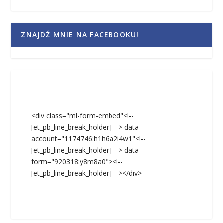
ZNAJDŹ MNIE NA FACEBOOKU!
<div class="ml-form-embed"<!--
[et_pb_line_break_holder] --> data-
account="1174746:h1h6a2i4w1"<!--
[et_pb_line_break_holder] --> data-
form="920318:y8m8a0"><!--
[et_pb_line_break_holder] --></div>