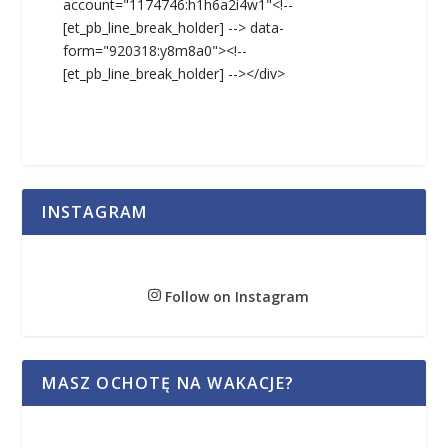
account="1174746:h1h6a2i4w1"<!--
[et_pb_line_break_holder] --> data-
form="920318:y8m8a0"><!--
[et_pb_line_break_holder] --></div>
INSTAGRAM
Follow on Instagram
MASZ OCHOTĘ NA WAKACJE?