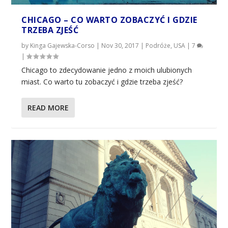
CHICAGO – CO WARTO ZOBACZYĆ I GDZIE
TRZEBA ZJEŚĆ
by
Kinga Gajewska-Corso
|
Nov 30, 2017
|
Podróże
,
USA
|
7
|
Chicago to zdecydowanie jedno z moich ulubionych
miast. Co warto tu zobaczyć i gdzie trzeba zjeść?
READ MORE