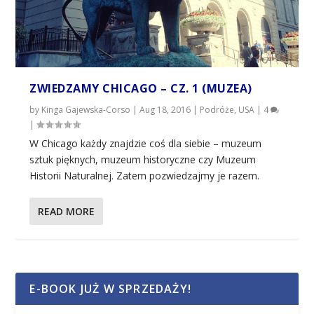
ZWIEDZAMY CHICAGO – CZ. 1 (MUZEA)
by
Kinga Gajewska-Corso
|
Aug 18, 2016
|
Podróże
,
USA
|
4
|
W Chicago każdy znajdzie coś dla siebie – muzeum
sztuk pięknych, muzeum historyczne czy Muzeum
Historii Naturalnej. Zatem pozwiedzajmy je razem.
READ MORE
E-BOOK JUŻ W SPRZEDAŻY!