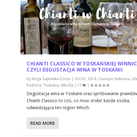
CHIANTI CLASSICO W TOSKAŃSKIEJ WINNIC
CZYLI DEGUSTACJA WINA W TOSKANII
by
Kinga Gajewska-Corso
|
Oct 31, 2018
|
Europa
,
Kulinaria
,
Lif
Podróże
,
Toskania
,
Włochy
|
17
|
Degustacja wina w Toskanii oraz spróbowanie prawdz
Chianti Classico to coś, co musi zrobić każda osoba,
odwiedzająca ten region Włoch.
READ MORE