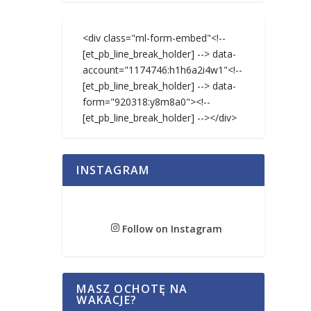
<div class="ml-form-embed"<!--
[et_pb_line_break_holder] --> data-
account="1174746:h1h6a2i4w1"<!--
[et_pb_line_break_holder] --> data-
form="920318:y8m8a0"><!--
[et_pb_line_break_holder] --></div>
INSTAGRAM
Follow on Instagram
MASZ OCHOTĘ NA
WAKACJE?