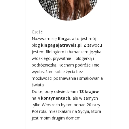
Cześć!
Nazywam się
Kinga
, a to jest mój
blog
kingagajatravels.pl
. Z zawodu
jestem filologiem i tłumaczem języka
włoskiego, prywatnie – blogerką i
podróżniczką. Kocham podróże i nie
wyobrażam sobie życia bez
możliwości poznawania i smakowania
świata.
Do tej pory odwiedziłam
18 krajów
na
4 kontynentach
, ale w samych
tylko Włoszech byłam ponad 20 razy.
Pół roku mieszkałam na Sycylii, która
jest moim drugim domem.