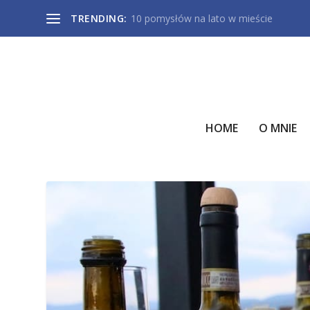
TRENDING:
10 pomysłów na lato w mieście
HOME
O MNIE
TAG:
CHIANTI CLASSICO