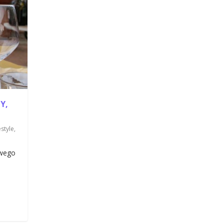
Y,
estyle
,
iwego