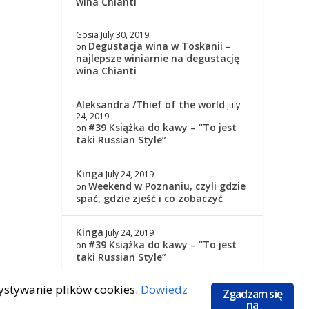
wina Chianti
Gosia
July 30, 2019
Degustacja wina w Toskanii –
on
najlepsze winiarnie na degustację
wina Chianti
Aleksandra /Thief of the world
July
24, 2019
#39 Książka do kawy – “To jest
on
taki Russian Style”
Kinga
July 24, 2019
Weekend w Poznaniu, czyli gdzie
on
spać, gdzie zjeść i co zobaczyć
Kinga
July 24, 2019
#39 Książka do kawy – “To jest
on
taki Russian Style”
zystywanie plików cookies.
Dowiedz
Zgadzam się
na