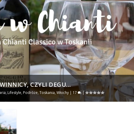
WINNICY, CZYLI DEGU...
aria
,
Lifestyle
,
Podróże
,
Toskania
,
Włochy
|
17
|