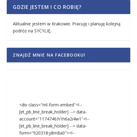
GDZIE JESTEM I CO ROBIĘ?
Aktualnie jestem w Krakowie. Pracuję i planuję kolejną
podróż na SYCYLIĘ.
ZNAJDŹ MNIE NA FACEBOOKU!
<div class="ml-form-embed"<!--
[et_pb_line_break_holder] --> data-
account="1174746:h1h6a2i4w1"<!--
[et_pb_line_break_holder] --> data-
form="920318:y8m8a0"><!--