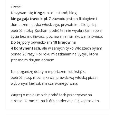
Cześć!
Nazywam się
Kinga
, a to jest mój blog
kingagajatravels.pl
. Z zawodu jestem filologiem i
tłumaczem języka włoskiego, prywatnie – blogerką i
podróżniczką. Kocham podróże i nie wyobrażam sobie
życia bez możliwości poznawania i smakowania świata.
Do tej pory odwiedziłam
18 krajów
na
4 kontynentach
, ale w samych tylko Włoszech byłam
ponad 20 razy. Pół roku mieszkałam na Sycylii, która
jest moim drugim domem.
Nie pogardzę dobrym reportażem lub książką
podróżniczą, mocną kawą, prawdziwą włoską pizzą i
wybornym kieliszkiem czerwonego wina.
Więcej o mnie i moich podróżach przeczytasz na
stronie “
O mnie
“, na którą serdecznie Cię zapraszam.