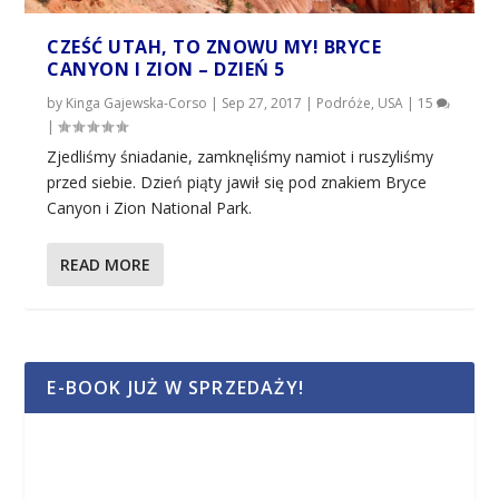
CZEŚĆ UTAH, TO ZNOWU MY! BRYCE
CANYON I ZION – DZIEŃ 5
by
Kinga Gajewska-Corso
|
Sep 27, 2017
|
Podróże
,
USA
|
15
|
Zjedliśmy śniadanie, zamknęliśmy namiot i ruszyliśmy
przed siebie. Dzień piąty jawił się pod znakiem Bryce
Canyon i Zion National Park.
READ MORE
E-BOOK JUŻ W SPRZEDAŻY!