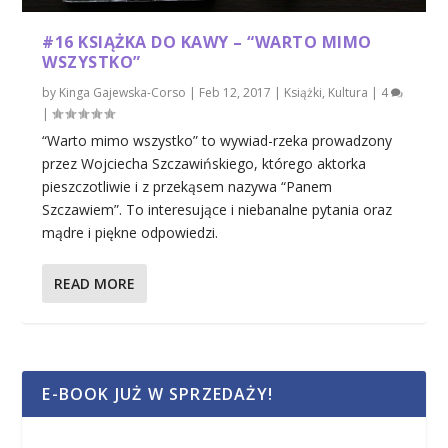
#16 KSIĄŻKA DO KAWY – “WARTO MIMO
WSZYSTKO”
by
Kinga Gajewska-Corso
|
Feb 12, 2017
|
Książki
,
Kultura
|
4
|
“Warto mimo wszystko” to wywiad-rzeka prowadzony
przez Wojciecha Szczawińskiego, którego aktorka
pieszczotliwie i z przekąsem nazywa “Panem
Szczawiem”. To interesujące i niebanalne pytania oraz
mądre i piękne odpowiedzi.
READ MORE
E-BOOK JUŻ W SPRZEDAŻY!