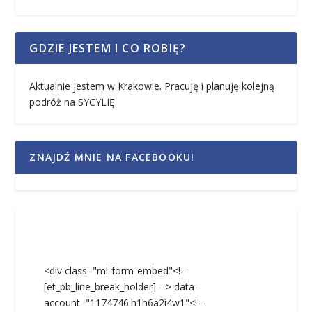
GDZIE JESTEM I CO ROBIĘ?
Aktualnie jestem w Krakowie. Pracuję i planuję kolejną
podróż na SYCYLIĘ.
ZNAJDŹ MNIE NA FACEBOOKU!
<div class="ml-form-embed"<!--
[et_pb_line_break_holder] --> data-
account="1174746:h1h6a2i4w1"<!--