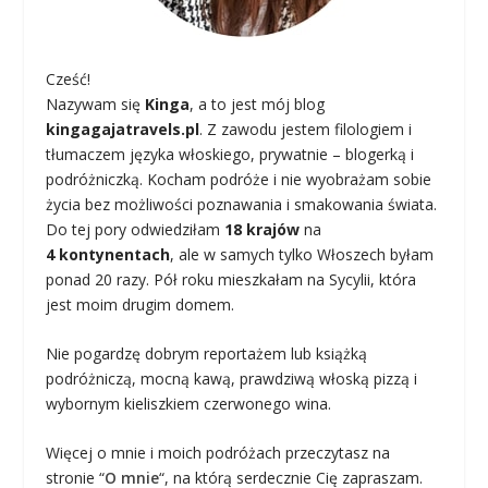
Cześć!
Nazywam się
Kinga
, a to jest mój blog
kingagajatravels.pl
. Z zawodu jestem filologiem i
tłumaczem języka włoskiego, prywatnie – blogerką i
podróżniczką. Kocham podróże i nie wyobrażam sobie
życia bez możliwości poznawania i smakowania świata.
Do tej pory odwiedziłam
18 krajów
na
4 kontynentach
, ale w samych tylko Włoszech byłam
ponad 20 razy. Pół roku mieszkałam na Sycylii, która
jest moim drugim domem.
Nie pogardzę dobrym reportażem lub książką
podróżniczą, mocną kawą, prawdziwą włoską pizzą i
wybornym kieliszkiem czerwonego wina.
Więcej o mnie i moich podróżach przeczytasz na
stronie “
O mnie
“, na którą serdecznie Cię zapraszam.