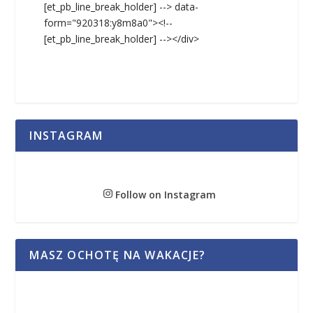
[et_pb_line_break_holder] --> data-
form="920318:y8m8a0"><!--
[et_pb_line_break_holder] --></div>
INSTAGRAM
Follow on Instagram
MASZ OCHOTĘ NA WAKACJE?