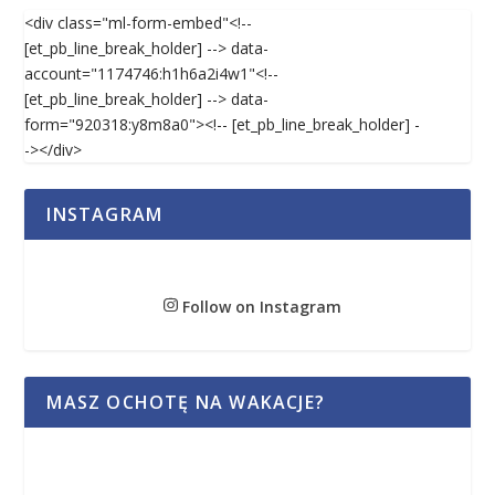
<div class="ml-form-embed"<!--
[et_pb_line_break_holder] --> data-
account="1174746:h1h6a2i4w1"<!--
[et_pb_line_break_holder] --> data-
form="920318:y8m8a0"><!-- [et_pb_line_break_holder] -
-></div>
INSTAGRAM
Follow on Instagram
MASZ OCHOTĘ NA WAKACJE?