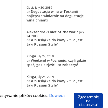
Gosia
July 30, 2019
Degustacja wina w Toskanii –
on
najlepsze winiarnie na degustację
wina Chianti
Aleksandra /Thief of the world
July
24, 2019
#39 Książka do kawy – “To jest
on
taki Russian Style”
Kinga
July 24, 2019
Weekend w Poznaniu, czyli gdzie
on
spać, gdzie zjeść i co zobaczyć
Kinga
July 24, 2019
#39 Książka do kawy – “To jest
on
taki Russian Style”
zystywanie plików cookies.
Dowiedz
Zgadzam się
na
ciasteczka!