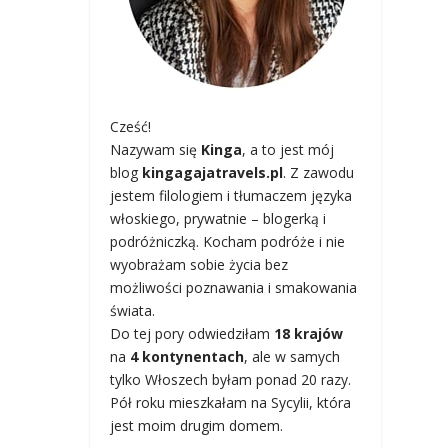
Cześć!
Nazywam się
Kinga
, a to jest mój
blog
kingagajatravels.pl
. Z zawodu
jestem filologiem i tłumaczem języka
włoskiego, prywatnie – blogerką i
podróżniczką. Kocham podróże i nie
wyobrażam sobie życia bez
możliwości poznawania i smakowania
świata.
Do tej pory odwiedziłam
18 krajów
na
4 kontynentach
, ale w samych
tylko Włoszech byłam ponad 20 razy.
Pół roku mieszkałam na Sycylii, która
jest moim drugim domem.