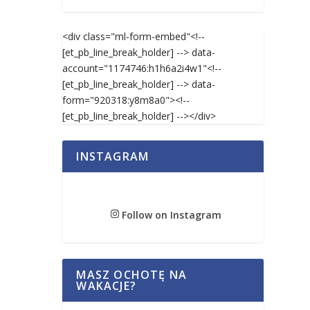
<div class="ml-form-embed"<!--
[et_pb_line_break_holder] --> data-
account="1174746:h1h6a2i4w1"<!--
[et_pb_line_break_holder] --> data-
form="920318:y8m8a0"><!--
[et_pb_line_break_holder] --></div>
INSTAGRAM
Follow on Instagram
MASZ OCHOTĘ NA
WAKACJE?