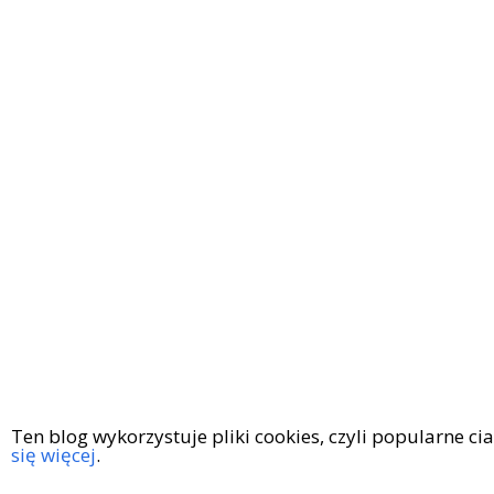
Ten blog wykorzystuje pliki cookies, czyli popularne c
się więcej
.
Copyright © 2016
|
KingaGaja Travels
POLITYKA PRYWATN