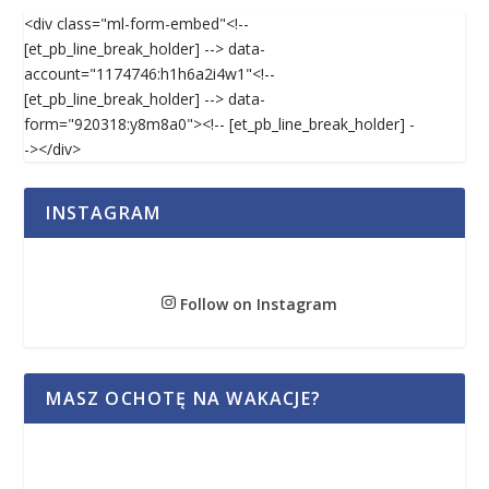
<div class="ml-form-embed"<!--
[et_pb_line_break_holder] --> data-
account="1174746:h1h6a2i4w1"<!--
[et_pb_line_break_holder] --> data-
form="920318:y8m8a0"><!-- [et_pb_line_break_holder] -
-></div>
INSTAGRAM
Follow on Instagram
MASZ OCHOTĘ NA WAKACJE?