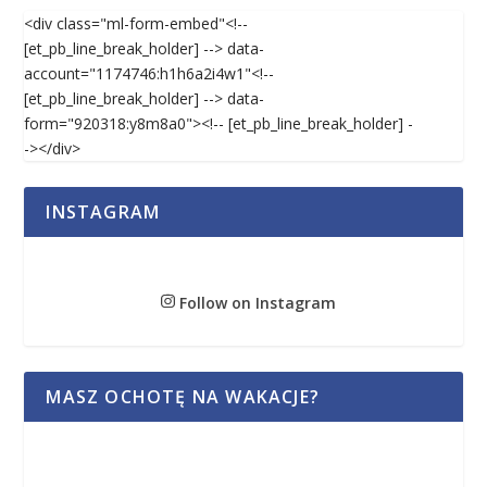
<div class="ml-form-embed"<!--
[et_pb_line_break_holder] --> data-
account="1174746:h1h6a2i4w1"<!--
[et_pb_line_break_holder] --> data-
form="920318:y8m8a0"><!-- [et_pb_line_break_holder] -
-></div>
INSTAGRAM
Follow on Instagram
MASZ OCHOTĘ NA WAKACJE?