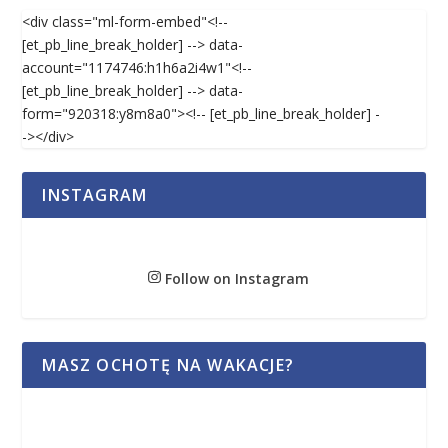
<div class="ml-form-embed"<!--
[et_pb_line_break_holder] --> data-
account="1174746:h1h6a2i4w1"<!--
[et_pb_line_break_holder] --> data-
form="920318:y8m8a0"><!-- [et_pb_line_break_holder] -
-></div>
INSTAGRAM
Follow on Instagram
MASZ OCHOTĘ NA WAKACJE?