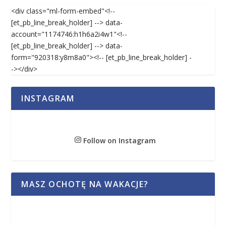
<div class="ml-form-embed"<!--
[et_pb_line_break_holder] --> data-
account="1174746:h1h6a2i4w1"<!--
[et_pb_line_break_holder] --> data-
form="920318:y8m8a0"><!-- [et_pb_line_break_holder] -
-></div>
INSTAGRAM
Follow on Instagram
MASZ OCHOTĘ NA WAKACJE?