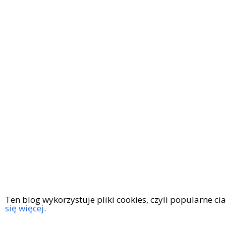
Ten blog wykorzystuje pliki cookies, czyli popularne c
się więcej
.
Copyright © 2016
|
KingaGaja Travels
POLITYKA PRYWATN