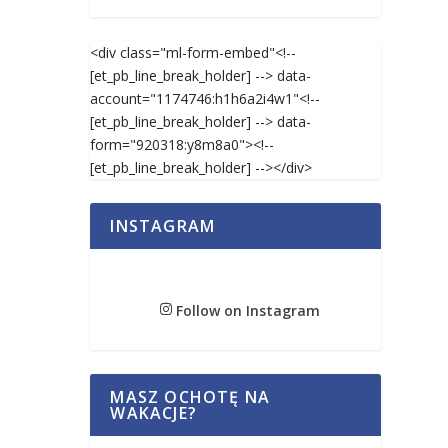
<div class="ml-form-embed"<!--
[et_pb_line_break_holder] --> data-
account="1174746:h1h6a2i4w1"<!--
[et_pb_line_break_holder] --> data-
form="920318:y8m8a0"><!--
[et_pb_line_break_holder] --></div>
INSTAGRAM
Follow on Instagram
MASZ OCHOTĘ NA
WAKACJE?