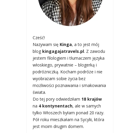
Cześć!
Nazywam się
Kinga
, a to jest mój
blog
kingagajatravels.pl
. Z zawodu
jestem filologiem i tłumaczem języka
włoskiego, prywatnie – blogerką i
podróżniczką. Kocham podróże i nie
wyobrażam sobie życia bez
możliwości poznawania i smakowania
świata.
Do tej pory odwiedziłam
18 krajów
na
4 kontynentach
, ale w samych
tylko Włoszech byłam ponad 20 razy.
Pół roku mieszkałam na Sycylii, która
jest moim drugim domem.