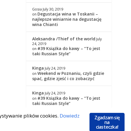
Gosia
July 30, 2019
Degustacja wina w Toskanii –
on
najlepsze winiarnie na degustację
wina Chianti
Aleksandra /Thief of the world
July
24, 2019
#39 Książka do kawy – “To jest
on
taki Russian Style”
Kinga
July 24, 2019
Weekend w Poznaniu, czyli gdzie
on
spać, gdzie zjeść i co zobaczyć
Kinga
July 24, 2019
#39 Książka do kawy – “To jest
on
taki Russian Style”
zystywanie plików cookies.
Dowiedz
Zgadzam się
na
ciasteczka!