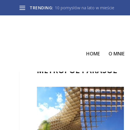
TRENDING:
10 pomysłów na lato w mieście
HOME
O MNIE
METROPOL PARASOL