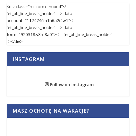
<div class="ml-form-embed"<!--
[et_pb_line_break_holder] --> data-
account="1174746:h1h6a2i4w1"<!--
[et_pb_line_break_holder] --> data-
form="920318:y8m8a0"><!-- [et_pb_line_break_holder] -
-></div>
INSTAGRAM
Follow on Instagram
MASZ OCHOTĘ NA WAKACJE?