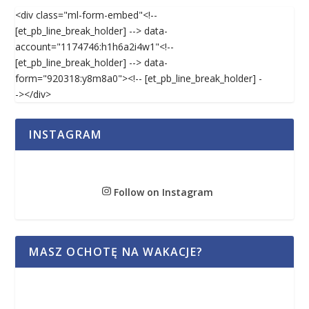
<div class="ml-form-embed"<!--
[et_pb_line_break_holder] --> data-
account="1174746:h1h6a2i4w1"<!--
[et_pb_line_break_holder] --> data-
form="920318:y8m8a0"><!-- [et_pb_line_break_holder] -
-></div>
INSTAGRAM
Follow on Instagram
MASZ OCHOTĘ NA WAKACJE?