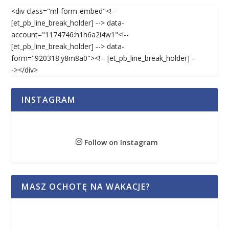
<div class="ml-form-embed"<!--
[et_pb_line_break_holder] --> data-
account="1174746:h1h6a2i4w1"<!--
[et_pb_line_break_holder] --> data-
form="920318:y8m8a0"><!-- [et_pb_line_break_holder] -
-></div>
INSTAGRAM
Follow on Instagram
MASZ OCHOTĘ NA WAKACJE?